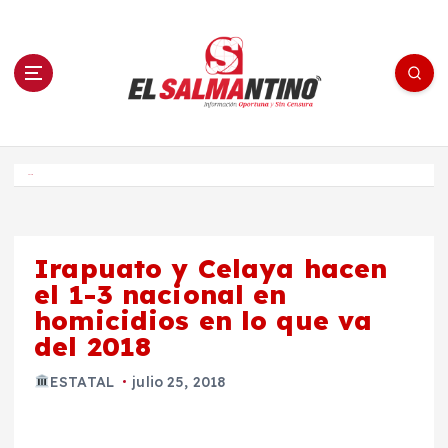
S
a
l
t
a
r
a
l
c
o
El Salmantino - medios/noticias/editorial
n
t
e
Inicio
n
i
d
o
Irapuato y Celaya hacen
el 1-3 nacional en
homicidios en lo que va
del 2018
ESTATAL
julio 25, 2018