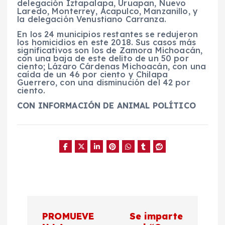
delegación Iztapalapa, Uruapan, Nuevo
Laredo, Monterrey, Acapulco, Manzanillo, y
la delegación Venustiano Carranza.
En los 24 municipios restantes se redujeron
los homicidios en este 2018. Sus casos más
significativos son los de Zamora Michoacán,
con una baja de este delito de un 50 por
ciento; Lázaro Cárdenas Michoacán, con una
caída de un 46 por ciento y Chilapa
Guerrero, con una disminución del 42 por
ciento.
CON INFORMACIÓN DE ANIMAL POLÍTICO
N
PROMUEVE
Se imparte