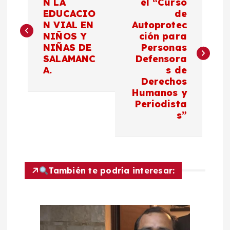
a
N LA
el “Curso
EDUCACIO
de
N VIAL EN
Autoprotec
v
NIÑOS Y
ción para
NIÑAS DE
Personas
e
SALAMANC
Defensora
A.
s de
g
Derechos
Humanos y
a
Periodista
s”
c
i
También te podría interesar:
ó
n