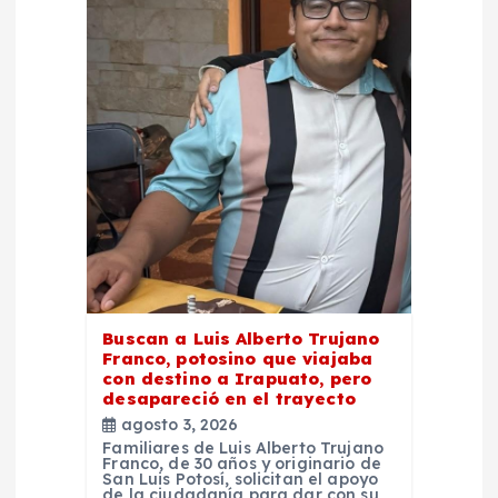
d
e
e
n
t
r
a
Buscan a Luis Alberto Trujano
Franco, potosino que viajaba
d
con destino a Irapuato, pero
desapareció en el trayecto
agosto 3, 2026
a
Familiares de Luis Alberto Trujano
Franco, de 30 años y originario de
San Luis Potosí, solicitan el apoyo
s
de la ciudadanía para dar con su