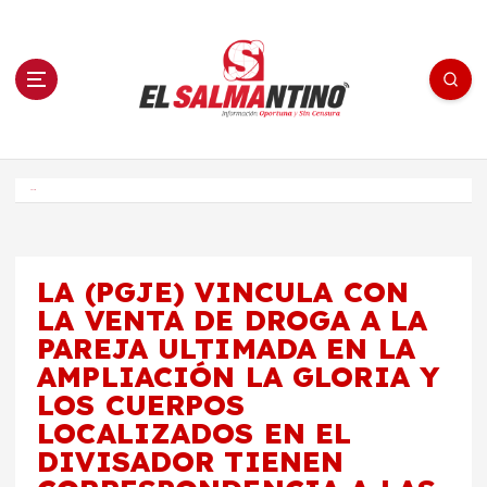
S
a
l
t
a
r
a
l
c
o
El Salmantino - medios/noticias/editorial
n
t
e
Inicio
n
i
d
o
LA (PGJE) VINCULA CON
LA VENTA DE DROGA A LA
PAREJA ULTIMADA EN LA
AMPLIACIÓN LA GLORIA Y
LOS CUERPOS
LOCALIZADOS EN EL
DIVISADOR TIENEN