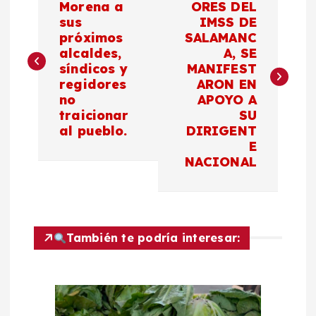
a
Morena a
ORES DEL
sus
IMSS DE
próximos
SALAMANC
v
alcaldes,
A, SE
síndicos y
MANIFEST
e
regidores
ARON EN
no
APOYO A
g
traicionar
SU
al pueblo.
DIRIGENT
a
E
NACIONAL
c
i
También te podría interesar:
ó
n