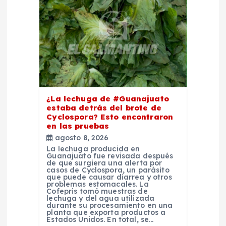
d
e
e
n
t
¿La lechuga de #Guanajuato
estaba detrás del brote de
Cyclospora? Esto encontraron
r
en las pruebas
agosto 8, 2026
a
La lechuga producida en
Guanajuato fue revisada después
de que surgiera una alerta por
casos de Cyclospora, un parásito
d
que puede causar diarrea y otros
problemas estomacales. La
Cofepris tomó muestras de
a
lechuga y del agua utilizada
durante su procesamiento en una
planta que exporta productos a
Estados Unidos. En total, se…