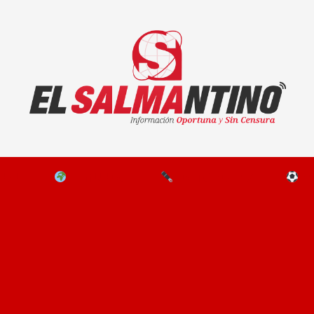
El Salmantino - medios/noticias/editorial
NAL
EL MUNDO
EDITORIALES
D