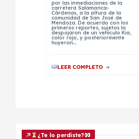
por las inmediaciones de la
carretera Salamanca-
r
Cárdenas, a la altura de la
comunidad de San José de
Mendoza. De acuerdo con los
a
primeros reportes, sujetos la
despojaron de un vehículo Kia,
color rojo, y posteriormente
huyeron…
d
a
LEER COMPLETO
s
¿Te lo perdiste?