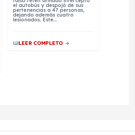
falso retén armado interceptó
el autobús y despojó de sus
pertenencias a 47 personas,
dejando además cuatro
lesionados. Este…
LEER COMPLETO