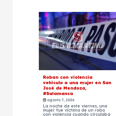
i
ó
n
d
e
Roban con violencia
e
vehículo a una mujer en San
José de Mendoza,
#Salamanca
n
agosto 7, 2026
La noche de este viernes, una
t
mujer fue víctima de un robo
con violencia cuando circulaba