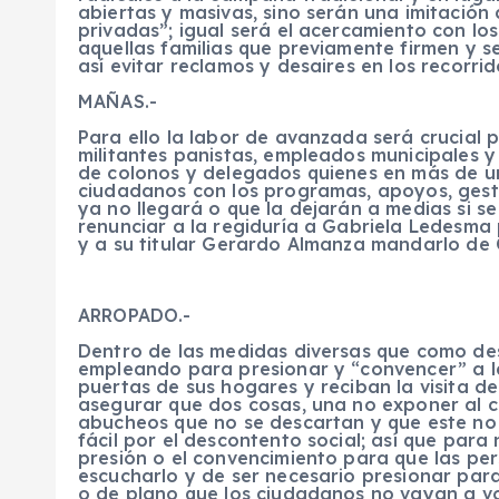
abiertas y masivas, sino serán una imitación
privadas”; igual será el acercamiento con los
aquellas familias que previamente firmen y s
así evitar reclamos y desaires en los recorri
MAÑAS.-
Para ello la labor de avanzada será crucial
militantes panistas, empleados municipales 
de colonos y delegados quienes en más de un
ciudadanos con los programas, apoyos, gest
ya no llegará o que la dejarán a medias si s
renunciar a la regiduría a Gabriela Ledesma p
y a su titular Gerardo Almanza mandarlo de O
ARROPADO.-
Dentro de las medidas diversas que como des
empleando para presionar y “convencer” a l
puertas de sus hogares y reciban la visita d
asegurar que dos cosas, una no exponer al ca
abucheos que no se descartan y que este no
fácil por el descontento social; así que para
presión o el convencimiento para que las per
escucharlo y de ser necesario presionar para
o de plano que los ciudadanos no vayan a vo