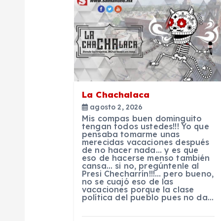
a
c
i
La Chachalaca
ó
agosto 2, 2026
Mis compas buen dominguito
n
tengan todos ustedes!!! Yo que
pensaba tomarme unas
merecidas vacaciones después
de no hacer nada… y es que
d
eso de hacerse menso también
cansa… si no, pregúntenle al
Presi Checharrín!!!… pero bueno,
e
no se cuajó eso de las
vacaciones porque la clase
política del pueblo pues no da…
e