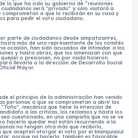
 de lo que ha sido su gobierno de “reuniones
 ciudadanos será “privado” y solo visitará a
e comprometan a que lo recibirán en su casa y
dos para pedir el voto ciudadano.
 por parte de ciudadanos desde simpatizantes,
y hasta más de uno representante de los comités
a ocasión, han sido acusados de intimidar a los
iones y hasta obras, que los amenazan con que
e quejan o presionan, no por nada hicieron
ara llevarla a la dirección de Desarrollo Social
ficial Mayor.
de el principio de la administración han venido
as personas a que se comprometan a abrir las
e “Toño”, mecánica que tiene la intención de
ndidato a las criticas, los reclamos y hasta los
 sea cuestionado, en una campaña que no se ve
 no hacerlo quedar mal están recurriendo a la
sonas no tengan otra más que recibirlo,
 que acepten otorgar el voto por el blanquiazul
tar, porque no hacerlo, también es favorable