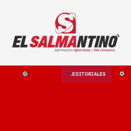
El Salmantino - medios/noticias/editorial
NAL
EL MUNDO
EDITORIALES
D