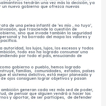
 salmantinos tendrán una vez más la decisión, ya
gir un nuevo gobierno que ofrezca nuevas
rata de una pelea infantil de ‘es mío , no tuyo’,
invasión, que trasciende la cuestión de
 gobierno, sino que invade también la seguridad
 personal y ha borrado del mapa los valores y
pacífica.
a autoridad, los lujos, lujos, los excesos y todos
a ambición, todo eso ha logrado consumar una
andiendo por todo el país, ensuciando de
i como gobierno o pueblo, hemos logrado
struye, familias, comunidades, estados, países
que el sistema delictivo, está mejor planeado y
 de ojos consiguen lograr objetivos y pasan
la ambición generan cada vez más sed de poder,
tud, de pensar que alguien vendrá a hacer las
rnos y aportar, de ser partícipes, de defender