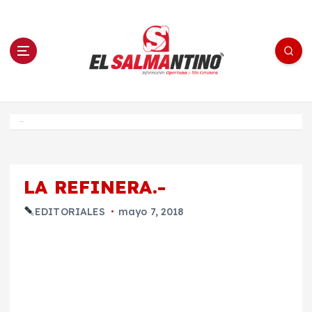
S
a
l
t
a
r
a
l
c
o
El Salmantino - medios/noticias/editorial
n
t
e
Inicio
n
i
d
o
LA REFINERA.-
EDITORIALES
mayo 7, 2018