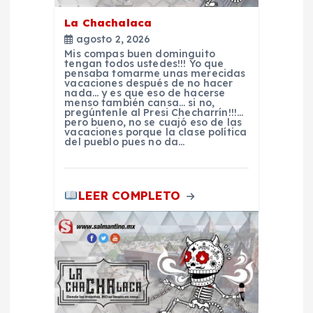
n
La Chachalaca
d
agosto 2, 2026
Mis compas buen dominguito
tengan todos ustedes!!! Yo que
e
pensaba tomarme unas merecidas
vacaciones después de no hacer
nada… y es que eso de hacerse
e
menso también cansa… si no,
pregúntenle al Presi Checharrín!!!…
pero bueno, no se cuajó eso de las
vacaciones porque la clase política
n
del pueblo pues no da…
t
LEER COMPLETO
r
a
d