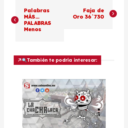
N
Palabras
Faja de
a
MÁS…
Oro 36`730
PALABRAS
Menos
v
e
g
También te podría interesar:
a
c
i
ó