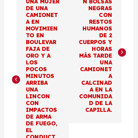
a
UNA MUJER
N BOLSAS
DE UNA
NEGRAS
CAMIONET
CON
v
A EN
RESTOS
MOVIMIEN
HUMANOS
e
TO EN
DE 2
BOULEVAR
CUERPOS Y
g
FAJA DE
HORAS
ORO Y A
MÁS TARDE
a
LOS
UNA
POCOS
CAMIONET
c
MINUTOS
A
ARRIBA
CALCINAD
UNA
A EN LA
i
LINCON
COMUNIDA
CON
D DE LA
ó
IMPACTOS
CAPILLA.
DE ARMA
n
DE FUEGO,
EL
CONDUCT