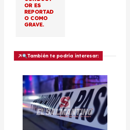
d
OR ES
REPORTAD
e
O COMO
GRAVE.
e
n
t
También te podría interesar:
r
a
d
a