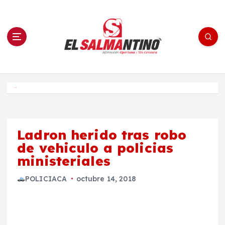
S
a
l
t
a
r
a
l
c
o
El Salmantino - medios/noticias/editorial
n
t
e
Inicio
n
i
d
o
Ladron herido tras robo
de vehiculo a policias
ministeriales
POLICIACA
octubre 14, 2018