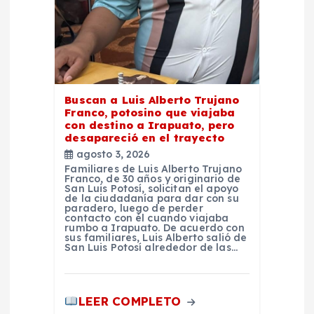
e
n
t
r
Buscan a Luis Alberto Trujano
Franco, potosino que viajaba
con destino a Irapuato, pero
a
desapareció en el trayecto
agosto 3, 2026
d
Familiares de Luis Alberto Trujano
Franco, de 30 años y originario de
San Luis Potosí, solicitan el apoyo
de la ciudadanía para dar con su
a
paradero, luego de perder
contacto con él cuando viajaba
rumbo a Irapuato. De acuerdo con
s
sus familiares, Luis Alberto salió de
San Luis Potosí alrededor de las…
LEER COMPLETO