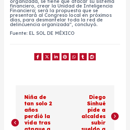
organizada, se tiene que atacar su sistema
financiero, crear la Unidad de Inteligencia
Financiera; será la propuesta que se
presentará al Congreso local en próximos
días, para desmantelar toda la red de
delincuencia organizada”, concluyó.
Fuente: EL SOL DE MÉXICO
N
Niña de
Diego
a
tan solo 2
Sinhué
años
pide a
perdió la
alcaldes
v
vida tras
subir
ataque a
sueldo a