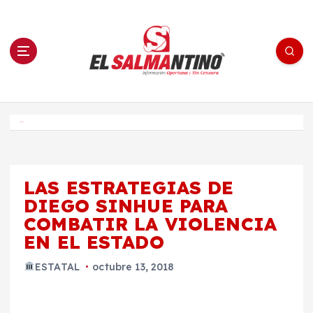
S
a
l
t
a
r
a
l
c
o
El Salmantino - medios/noticias/editorial
n
t
e
Inicio
n
i
d
o
LAS ESTRATEGIAS DE
DIEGO SINHUE PARA
COMBATIR LA VIOLENCIA
EN EL ESTADO
ESTATAL
octubre 13, 2018