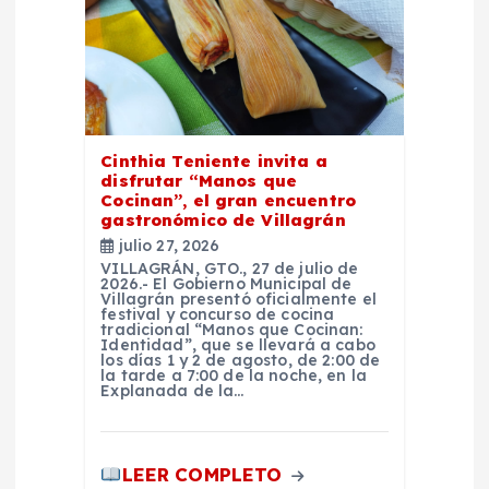
d
e
e
Cinthia Teniente invita a
n
disfrutar “Manos que
Cocinan”, el gran encuentro
t
gastronómico de Villagrán
julio 27, 2026
r
VILLAGRÁN, GTO., 27 de julio de
2026.- El Gobierno Municipal de
Villagrán presentó oficialmente el
festival y concurso de cocina
a
tradicional “Manos que Cocinan:
Identidad”, que se llevará a cabo
los días 1 y 2 de agosto, de 2:00 de
d
la tarde a 7:00 de la noche, en la
Explanada de la…
a
LEER COMPLETO