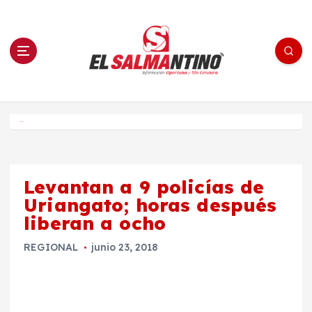
S
a
l
t
a
r
a
l
c
o
El Salmantino - medios/noticias/editorial
n
t
e
Inicio
n
i
d
o
Levantan a 9 policías de
Uriangato; horas después
liberan a ocho
REGIONAL
junio 23, 2018