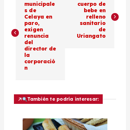
a
municipale
cuerpo de
s de
bebe en
Celaya en
relleno
v
paro,
sanitario
exigen
de
e
renuncia
Uriangato
del
g
director de
la
a
corporació
n
c
i
También te podría interesar:
ó
n