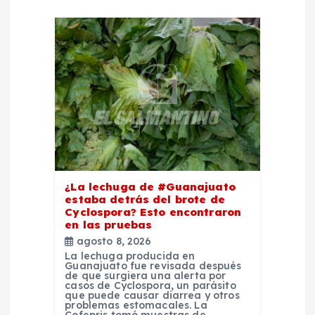
ó
n
d
e
e
n
¿La lechuga de #Guanajuato
estaba detrás del brote de
Cyclospora? Esto encontraron
t
en las pruebas
agosto 8, 2026
r
La lechuga producida en
Guanajuato fue revisada después
de que surgiera una alerta por
a
casos de Cyclospora, un parásito
que puede causar diarrea y otros
problemas estomacales. La
Cofepris tomó muestras de