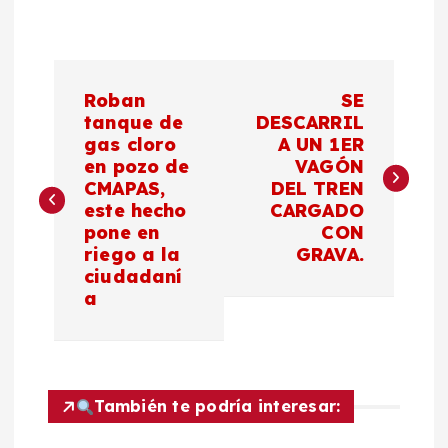
N
Roban
SE
a
tanque de
DESCARRIL
gas cloro
A UN 1ER
en pozo de
VAGÓN
v
CMAPAS,
DEL TREN
este hecho
CARGADO
e
pone en
CON
riego a la
GRAVA.
g
ciudadaní
a
a
c
También te podría interesar:
i