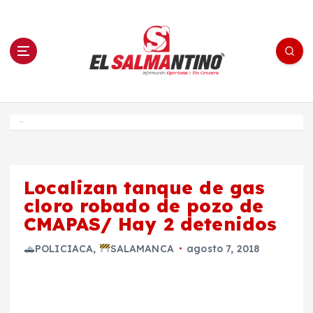
S
a
l
t
a
r
a
l
c
o
El Salmantino - medios/noticias/editorial
n
t
e
Inicio
n
i
d
o
Localizan tanque de gas
cloro robado de pozo de
CMAPAS/ Hay 2 detenidos
POLICIACA
,
SALAMANCA
agosto 7, 2018