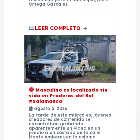
r
Ortega Gasca es…
a
d
LEER COMPLETO
a
s
Masculino es localizado sin
vida en Praderas del Sol
#Salamanca
agosto 5, 2026
La tarde de este miércoles, jóvenes
creadores de contenido se
encontraban grabando
aparentemente un vídeo en un
predio a un costado de la calle
Monte Amberes en la colonia