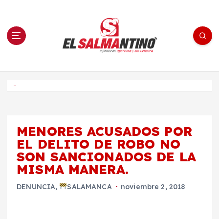
S
a
l
t
a
r
a
l
c
o
El Salmantino - medios/noticias/editorial
n
t
e
Inicio
n
i
d
o
MENORES ACUSADOS POR
EL DELITO DE ROBO NO
SON SANCIONADOS DE LA
MISMA MANERA.
DENUNCIA
,
SALAMANCA
noviembre 2, 2018