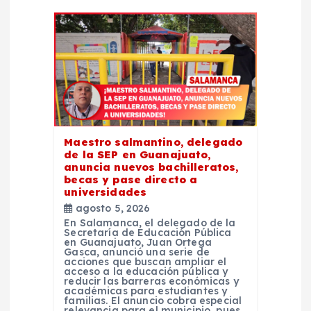
c
i
ó
n
d
Maestro salmantino, delegado
de la SEP en Guanajuato,
e
anuncia nuevos bachilleratos,
becas y pase directo a
universidades
e
agosto 5, 2026
En Salamanca, el delegado de la
Secretaría de Educación Pública
n
en Guanajuato, Juan Ortega
Gasca, anunció una serie de
acciones que buscan ampliar el
t
acceso a la educación pública y
reducir las barreras económicas y
académicas para estudiantes y
familias. El anuncio cobra especial
relevancia para el municipio, pues