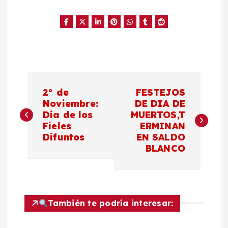
N
2° de
FESTEJOS
a
Noviembre:
DE DIA DE
Día de los
MUERTOS,T
Fieles
ERMINAN
v
Difuntos
EN SALDO
BLANCO
e
g
a
También te podría interesar: