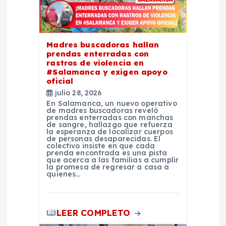
n
d
Madres buscadoras hallan
e
prendas enterradas con
rastros de violencia en
#Salamanca y exigen apoyo
e
oficial
julio 28, 2026
n
En Salamanca, un nuevo operativo
de madres buscadoras reveló
prendas enterradas con manchas
de sangre, hallazgo que refuerza
t
la esperanza de localizar cuerpos
de personas desaparecidas. El
colectivo insiste en que cada
r
prenda encontrada es una pista
que acerca a las familias a cumplir
la promesa de regresar a casa a
quienes…
a
d
LEER COMPLETO