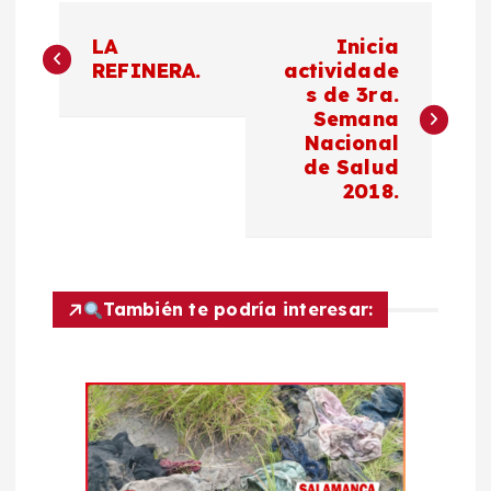
N
LA
Inicia
a
REFINERA.
actividade
s de 3ra.
Semana
v
Nacional
de Salud
e
2018.
g
a
También te podría interesar:
c
i
ó