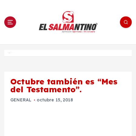
S
a
l
t
a
r
a
l
c
o
El Salmantino - medios/noticias/editorial
n
t
e
Inicio
n
i
d
o
Octubre también es “Mes
del Testamento”.
GENERAL
octubre 15, 2018