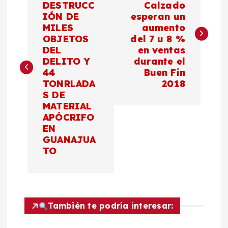
DESTRUCC
Calzado
IÓN DE
esperan un
v
MILES
aumento
OBJETOS
del 7 u 8 %
e
DEL
en ventas
DELITO Y
durante el
g
44
Buen Fin
TONRLADA
2018
a
S DE
MATERIAL
c
APÓCRIFO
EN
GUANAJUA
i
TO
ó
n
También te podría interesar:
d