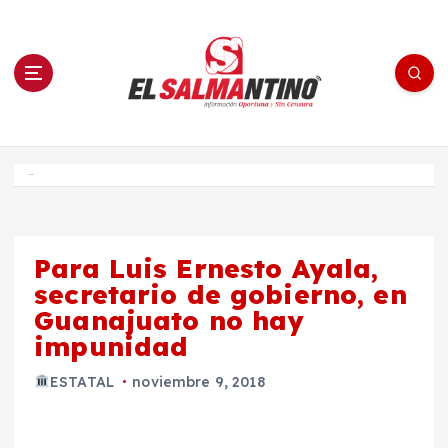
S
a
l
t
a
r
a
l
c
o
El Salmantino - medios/noticias/editorial
n
t
e
Inicio
n
i
d
o
Para Luis Ernesto Ayala,
secretario de gobierno, en
Guanajuato no hay
impunidad
ESTATAL
noviembre 9, 2018