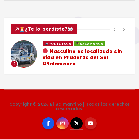
¿Te lo perdiste?
POLICIACA
SALAMANCA
Masculino es localizado sin
vida en Praderas del Sol
#Salamanca
2
Copyright © 2026 El Salmantino | Todos los derechos
reservados.