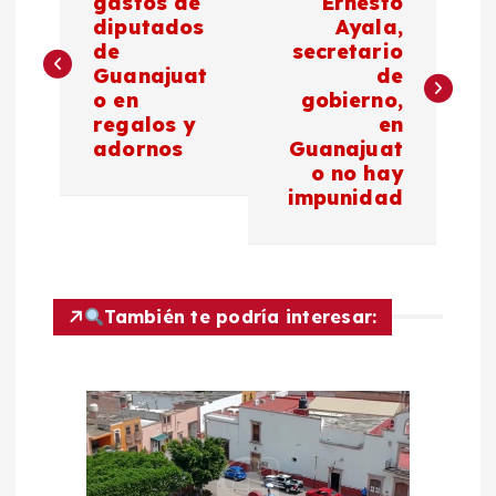
a
gastos de
Ernesto
diputados
Ayala,
de
secretario
v
Guanajuat
de
o en
gobierno,
e
regalos y
en
adornos
Guanajuat
g
o no hay
impunidad
a
c
También te podría interesar:
i
ó
n