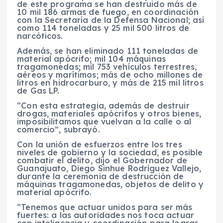
de este programa se han destruido más de
10 mil 186 armas de fuego, en coordinación
con la Secretaría de la Defensa Nacional; así
como 114 toneladas y 25 mil 500 litros de
narcóticos.
Además, se han eliminado 111 toneladas de
material apócrifo; mil 104 máquinas
tragamonedas; mil 753 vehículos terrestres,
aéreos y marítimos; más de ocho millones de
litros en hidrocarburo, y más de 215 mil litros
de Gas LP.
“Con esta estrategia, además de destruir
drogas, materiales apócrifos y otros bienes,
imposibilitamos que vuelvan a la calle o al
comercio”, subrayó.
Con la unión de esfuerzos entre los tres
niveles de gobierno y la sociedad, es posible
combatir el delito, dijo el Gobernador de
Guanajuato, Diego Sinhue Rodríguez Vallejo,
durante la ceremonia de destrucción de
máquinas tragamonedas, objetos de delito y
material apócrifo.
“Tenemos que actuar unidos para ser más
fuertes: a las autoridades nos toca actuar
con inteligencia y coordinación para lograr