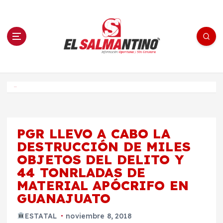
S
a
l
t
a
r
a
l
c
o
El Salmantino - medios/noticias/editorial
n
t
e
Inicio
n
i
d
o
PGR LLEVO A CABO LA
DESTRUCCIÓN DE MILES
OBJETOS DEL DELITO Y
44 TONRLADAS DE
MATERIAL APÓCRIFO EN
GUANAJUATO
ESTATAL
noviembre 8, 2018