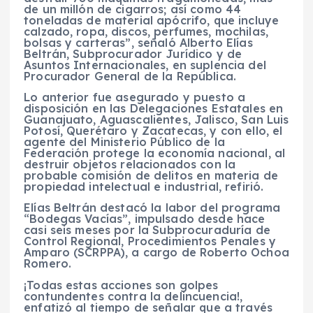
de un millón de cigarros; así como 44
toneladas de material apócrifo, que incluye
calzado, ropa, discos, perfumes, mochilas,
bolsas y carteras”, señaló Alberto Elías
Beltrán, Subprocurador Jurídico y de
Asuntos Internacionales, en suplencia del
Procurador General de la República.
Lo anterior fue asegurado y puesto a
disposición en las Delegaciones Estatales en
Guanajuato, Aguascalientes, Jalisco, San Luis
Potosí, Querétaro y Zacatecas, y con ello, el
agente del Ministerio Público de la
Federación protege la economía nacional, al
destruir objetos relacionados con la
probable comisión de delitos en materia de
propiedad intelectual e industrial, refirió.
Elías Beltrán destacó la labor del programa
“Bodegas Vacías”, impulsado desde hace
casi seis meses por la Subprocuraduría de
Control Regional, Procedimientos Penales y
Amparo (SCRPPA), a cargo de Roberto Ochoa
Romero.
¡Todas estas acciones son golpes
contundentes contra la delincuencia!,
enfatizó al tiempo de señalar que a través