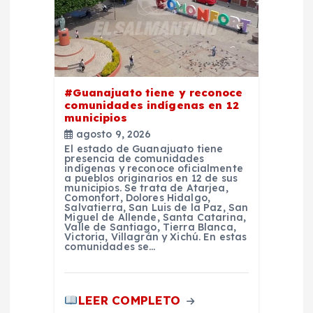
d
e
e
#Guanajuato tiene y reconoce
n
comunidades indígenas en 12
municipios
t
agosto 9, 2026
El estado de Guanajuato tiene
presencia de comunidades
r
indígenas y reconoce oficialmente
a pueblos originarios en 12 de sus
municipios. Se trata de Atarjea,
a
Comonfort, Dolores Hidalgo,
Salvatierra, San Luis de la Paz, San
Miguel de Allende, Santa Catarina,
Valle de Santiago, Tierra Blanca,
d
Victoria, Villagrán y Xichú. En estas
comunidades se…
a
LEER COMPLETO
s