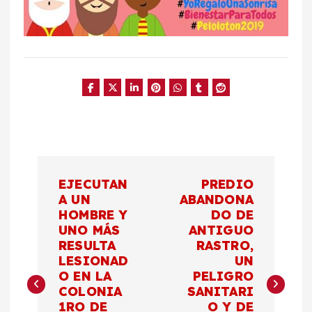
N
EJECUTAN
PREDIO
a
A UN
ABANDONA
HOMBRE Y
DO DE
UNO MÁS
ANTIGUO
v
RESULTA
RASTRO,
LESIONAD
UN
e
O EN LA
PELIGRO
COLONIA
SANITARI
g
1RO DE
O Y DE