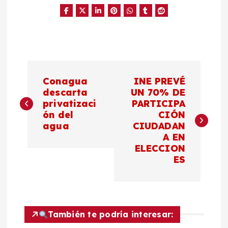
N
Conagua
INE PREVÉ
a
descarta
UN 70% DE
privatizaci
PARTICIPA
ón del
CIÓN
v
agua
CIUDADAN
A EN
e
ELECCION
ES
g
a
c
También te podría interesar: