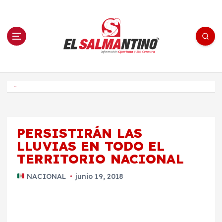
S
a
l
t
a
r
a
l
c
o
El Salmantino - medios/noticias/editorial
n
t
e
Inicio
n
i
d
o
PERSISTIRÁN LAS
LLUVIAS EN TODO EL
TERRITORIO NACIONAL
NACIONAL
junio 19, 2018