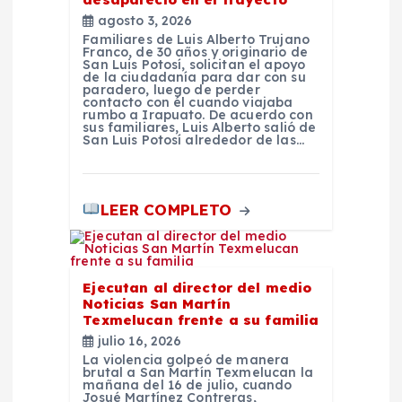
a
agosto 3, 2026
Familiares de Luis Alberto Trujano
Franco, de 30 años y originario de
d
San Luis Potosí, solicitan el apoyo
de la ciudadanía para dar con su
paradero, luego de perder
a
contacto con él cuando viajaba
rumbo a Irapuato. De acuerdo con
sus familiares, Luis Alberto salió de
San Luis Potosí alrededor de las…
s
LEER COMPLETO
Ejecutan al director del medio
Noticias San Martín
Texmelucan frente a su familia
julio 16, 2026
La violencia golpeó de manera
brutal a San Martín Texmelucan la
mañana del 16 de julio, cuando
Josué Martínez Contreras,