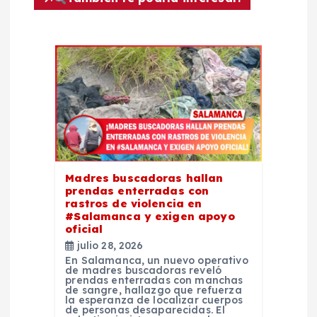
i
ó
n
d
e
Madres buscadoras hallan
e
prendas enterradas con
rastros de violencia en
#Salamanca y exigen apoyo
n
oficial
julio 28, 2026
t
En Salamanca, un nuevo operativo
de madres buscadoras reveló
prendas enterradas con manchas
de sangre, hallazgo que refuerza
r
la esperanza de localizar cuerpos
de personas desaparecidas. El