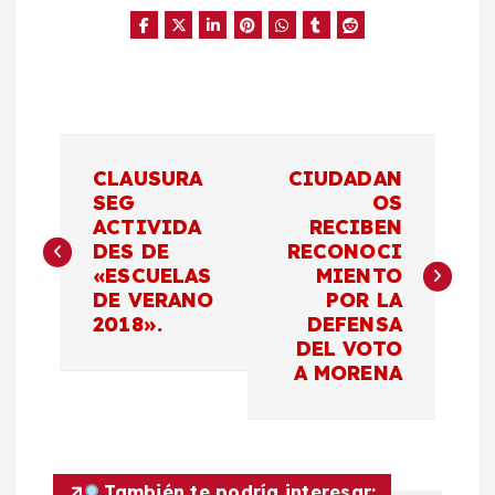
N
CLAUSURA
CIUDADAN
a
SEG
OS
ACTIVIDA
RECIBEN
DES DE
RECONOCI
v
«ESCUELAS
MIENTO
DE VERANO
POR LA
e
2018».
DEFENSA
DEL VOTO
g
A MORENA
a
c
También te podría interesar: