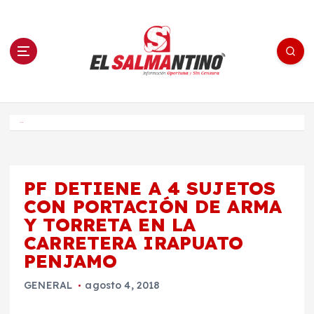
S
a
l
t
a
r
a
l
c
o
El Salmantino - medios/noticias/editorial
n
t
e
Inicio
n
i
d
o
PF DETIENE A 4 SUJETOS
CON PORTACIÓN DE ARMA
Y TORRETA EN LA
CARRETERA IRAPUATO
PENJAMO
GENERAL
agosto 4, 2018