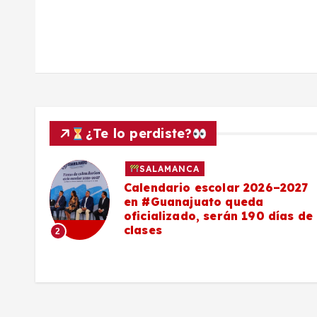
s
¿Te lo perdiste?
SALAMANCA
Calendario escolar 2026–2027
al
en #Guanajuato queda
el
oficializado, serán 190 días de
clases
2
o