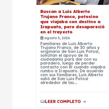
e
Buscan a Luis Alberto
Trujano Franco, potosino
e
que viajaba con destino a
Irapuato, pero desapareció
en el trayecto
n
agosto 3, 2026
Familiares de Luis Alberto
t
Trujano Franco, de 30 años y
originario de San Luis Potosí,
solicitan el apoyo de la
ciudadanía para dar con su
r
paradero, luego de perder
contacto con él cuando viajaba
rumbo a Irapuato. De acuerdo
a
con sus familiares, Luis Alberto
salió de San Luis Potosí
alrededor de las…
d
a
LEER COMPLETO