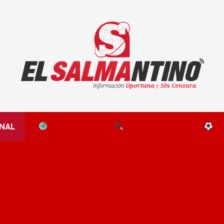
El Salmantino - medios/noticias/editorial
NAL
EL MUNDO
EDITORIALES
D