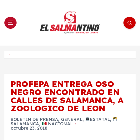
S
a
l
t
a
r
a
l
c
o
El Salmantino - medios/noticias/editorial
n
t
e
Inicio
n
i
d
o
PROFEPA ENTREGA OSO
NEGRO ENCONTRADO EN
CALLES DE SALAMANCA, A
ZOOLOGICO DE LEON
BOLETIN DE PRENSA
,
GENERAL
,
ESTATAL
,
SALAMANCA
,
NACIONAL
octubre 23, 2018