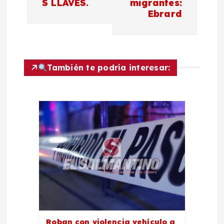
e
S LLAVES.
migrantes:
Ebrard
g
a
c
También te podría interesar:
i
ó
n
d
e
e
Roban con violencia vehículo a