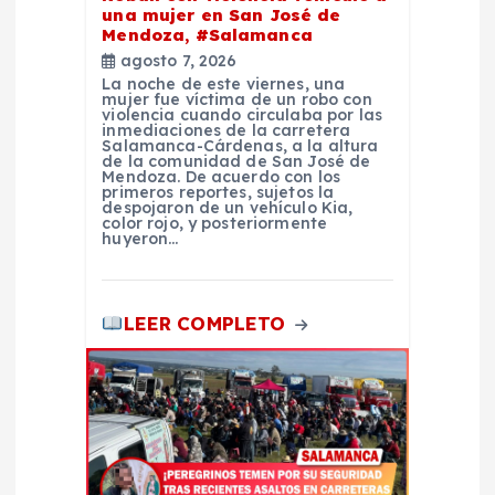
una mujer en San José de
n
Mendoza, #Salamanca
agosto 7, 2026
La noche de este viernes, una
t
mujer fue víctima de un robo con
violencia cuando circulaba por las
inmediaciones de la carretera
r
Salamanca-Cárdenas, a la altura
de la comunidad de San José de
Mendoza. De acuerdo con los
primeros reportes, sujetos la
a
despojaron de un vehículo Kia,
color rojo, y posteriormente
huyeron…
d
a
LEER COMPLETO
s