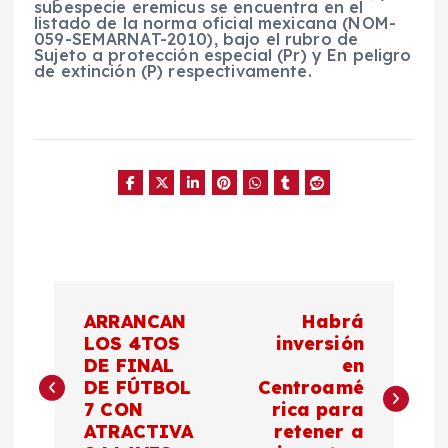
subespecie
eremicus
se encuentra en el
listado de la norma oficial mexicana (NOM-
059-SEMARNAT-2010), bajo el rubro de
Sujeto a protección especial (Pr) y En peligro
de extinción (P) respectivamente.
N
ARRANCAN
Habrá
a
LOS 4TOS
inversión
DE FINAL
en
DE FÚTBOL
Centroamé
v
7 CON
rica para
ATRACTIVA
retener a