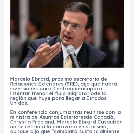
Marcelo Ebrard
, próximo secretario de
Relaciones Exteriores
(
SRE
), dijo que habrá
inversiones para
Centroamérica
para
intentar frenar el
flujo migratorio
de la
región que huye para llegar a
Estados
Unidos
.
E
n conferencia conjunta tras reunirse con la
ministra de
Asuntos Exteriores
de Canadá,
Chrystia Freeland
,
Marcelo Ebrard Casaubón
no se refirió a la caravana en sí misma,
aunque dijo que “cambiará sustancialmente