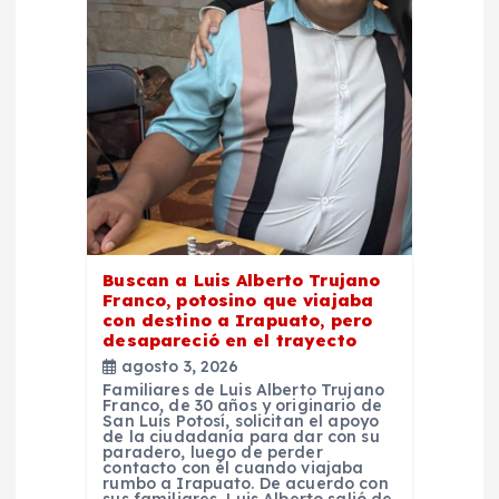
e
e
n
t
r
Buscan a Luis Alberto Trujano
a
Franco, potosino que viajaba
con destino a Irapuato, pero
d
desapareció en el trayecto
agosto 3, 2026
Familiares de Luis Alberto Trujano
a
Franco, de 30 años y originario de
San Luis Potosí, solicitan el apoyo
de la ciudadanía para dar con su
s
paradero, luego de perder
contacto con él cuando viajaba
rumbo a Irapuato. De acuerdo con
sus familiares, Luis Alberto salió de