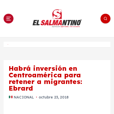
S
a
l
t
a
r
a
l
c
o
El Salmantino - medios/noticias/editorial
n
t
e
Inicio
n
i
d
o
Habrá inversión en
Centroamérica para
retener a migrantes:
Ebrard
NACIONAL
octubre 23, 2018