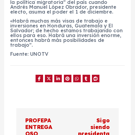
la política migratoria” del país cuando
Andrés Manuel López Obrador
, presidente
electo, asuma el poder el
1 de diciembre
.
«Habrá muchas más visas de trabajo e
inversiones en Honduras, Guatemala y El
Salvador; de hecho estamos trabajando con
ellos para eso. Habrá una inversión enorme,
entonces habrá más posibilidades de
trabajo”.
Fuente: UNOTV
N
PROFEPA
Sigo
a
ENTREGA
siendo
OSO
presidenta