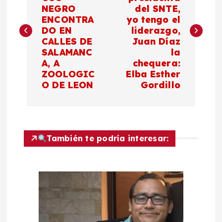
NEGRO
del SNTE,
v
ENCONTRA
yo tengo el
DO EN
liderazgo,
e
CALLES DE
Juan Díaz
SALAMANC
la
g
A, A
chequera:
ZOOLOGIC
Elba Esther
a
O DE LEON
Gordillo
c
i
También te podría interesar:
ó
n
d