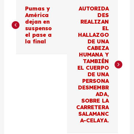
N
Pumas y
AUTORIDA
a
América
DES
dejan en
REALIZAN
suspenso
EL
v
el pase a
HALLAZGO
la final
DE UNA
e
CABEZA
HUMANA Y
g
TAMBIÉN
EL CUERPO
a
DE UNA
PERSONA
c
DESMEMBR
ADA,
SOBRE LA
i
CARRETERA
SALAMANC
ó
A-CELAYA.