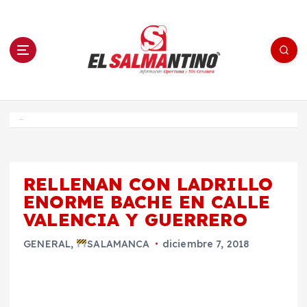
S
a
l
t
a
r
a
l
c
o
El Salmantino - medios/noticias/editorial
n
t
e
Inicio
n
i
d
o
RELLENAN CON LADRILLO
ENORME BACHE EN CALLE
VALENCIA Y GUERRERO
GENERAL
,
SALAMANCA
diciembre 7, 2018