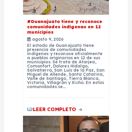
d
e
#Guanajuato tiene y reconoce
comunidades indígenas en 12
e
municipios
agosto 9, 2026
n
El estado de Guanajuato tiene
presencia de comunidades
indígenas y reconoce oficialmente
t
a pueblos originarios en 12 de sus
municipios. Se trata de Atarjea,
Comonfort, Dolores Hidalgo,
Salvatierra, San Luis de la Paz, San
r
Miguel de Allende, Santa Catarina,
Valle de Santiago, Tierra Blanca,
Victoria, Villagrán y Xichú. En estas
a
comunidades se…
d
LEER COMPLETO
a