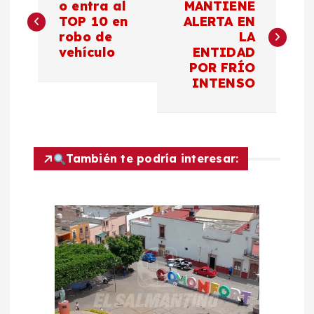
a
o entra al
MANTIENE
TOP 10 en
ALERTA EN
robo de
LA
v
vehículo
ENTIDAD
POR FRÍO
e
INTENSO
g
a
También te podría interesar:
c
i
ó
n