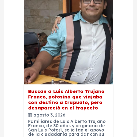
s
Buscan a Luis Alberto Trujano
Franco, potosino que viajaba
con destino a Irapuato, pero
desapareció en el trayecto
agosto 3, 2026
Familiares de Luis Alberto Trujano
Franco, de 30 años y originario de
San Luis Potosí, solicitan el apoyo
de la ciudadanía para dar con su