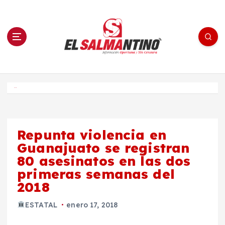
S
a
l
t
a
r
a
l
c
o
El Salmantino - medios/noticias/editorial
n
t
e
Inicio
n
i
d
o
Repunta violencia en
Guanajuato se registran
80 asesinatos en las dos
primeras semanas del
2018
ESTATAL
enero 17, 2018