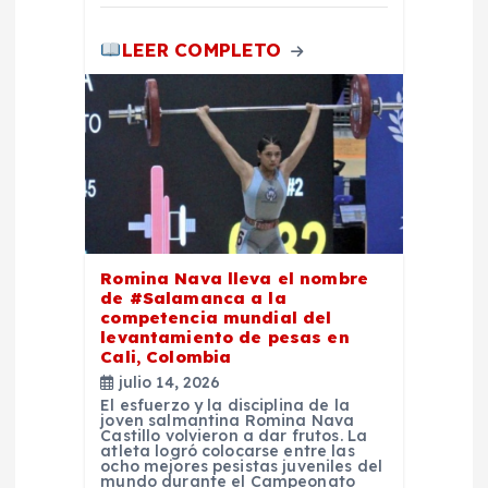
LEER COMPLETO
Romina Nava lleva el nombre
de #Salamanca a la
competencia mundial del
levantamiento de pesas en
Cali, Colombia
julio 14, 2026
El esfuerzo y la disciplina de la
joven salmantina Romina Nava
Castillo volvieron a dar frutos. La
atleta logró colocarse entre las
ocho mejores pesistas juveniles del
mundo durante el Campeonato