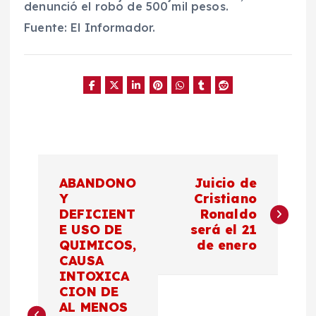
denunció el robo de 500 mil pesos.
Fuente: El Informador.
N
ABANDONO
Juicio de
a
Y
Cristiano
DEFICIENT
Ronaldo
E USO DE
será el 21
v
QUIMICOS,
de enero
CAUSA
e
INTOXICA
CION DE
g
AL MENOS