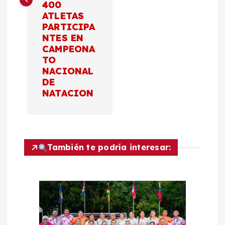
400
a
ATLETAS
PARTICIPA
c
NTES EN
CAMPEONA
TO
i
NACIONAL
DE
ó
NATACION
n
d
También te podría interesar:
e
e
n