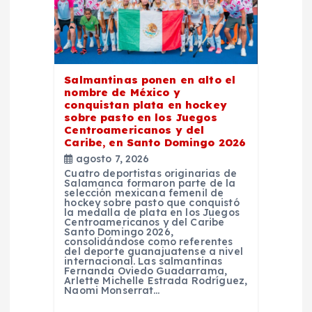
t
r
Salmantinas ponen en alto el
a
nombre de México y
conquistan plata en hockey
d
sobre pasto en los Juegos
Centroamericanos y del
Caribe, en Santo Domingo 2026
a
agosto 7, 2026
Cuatro deportistas originarias de
s
Salamanca formaron parte de la
selección mexicana femenil de
hockey sobre pasto que conquistó
la medalla de plata en los Juegos
Centroamericanos y del Caribe
Santo Domingo 2026,
consolidándose como referentes
del deporte guanajuatense a nivel
internacional. Las salmantinas
Fernanda Oviedo Guadarrama,
Arlette Michelle Estrada Rodríguez,
Naomi Monserrat…