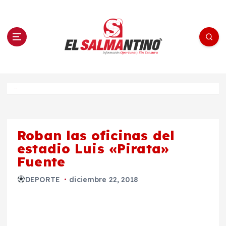
S
a
l
t
a
r
a
l
c
o
El Salmantino - medios/noticias/editorial
n
t
e
Inicio
n
i
d
o
Roban las oficinas del
estadio Luis «Pirata»
Fuente
DEPORTE
diciembre 22, 2018