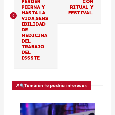
PERDER
CON
e
PIERNA Y
RITUAL Y
HASTA LA
FESTIVAL.
g
VIDA,SENS
IBILIDAD
a
DE
MEDICINA
c
DEL
TRABAJO
DEL
i
ISSSTE
ó
n
También te podría interesar:
d
e