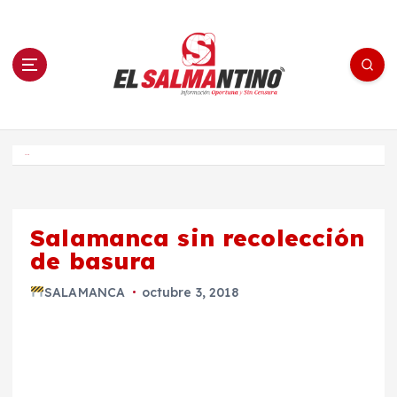
S
a
l
t
a
r
a
l
c
o
El Salmantino - medios/noticias/editorial
n
t
e
Inicio
n
i
d
o
Salamanca sin recolección
de basura
SALAMANCA
octubre 3, 2018