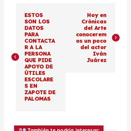
N
ESTOS
Hoy en
a
SON LOS
Crónicas
DATOS
del Arte
PARA
conocerem
v
CONTACTA
os un poco
R A LA
del actor
e
PERSONA
Iván
QUE PIDE
Juárez
g
APOYO DE
ÚTILES
a
ESCOLARE
S EN
c
ZAPOTE DE
PALOMAS
i
ó
También te podría interesar: