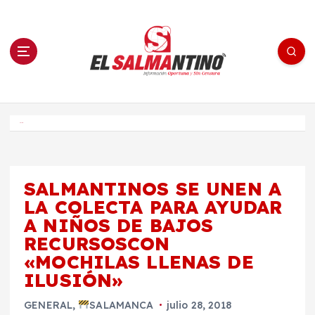
S
a
l
t
a
r
a
l
c
o
El Salmantino - medios/noticias/editorial
n
t
e
Inicio
n
i
d
o
SALMANTINOS SE UNEN A
LA COLECTA PARA AYUDAR
A NIÑOS DE BAJOS
RECURSOSCON
«MOCHILAS LLENAS DE
ILUSIÓN»
GENERAL
,
SALAMANCA
julio 28, 2018