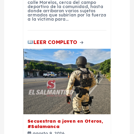
a
calle Morelos, cerca del campo
deportivo de la comunidad, hasta
donde arribaron varios sujetos
armados que subirían por la fuerza
s
a la víctima para…
LEER COMPLETO
Secuestran a joven en Oteros,
#Salamanca
agosto 9, 2026