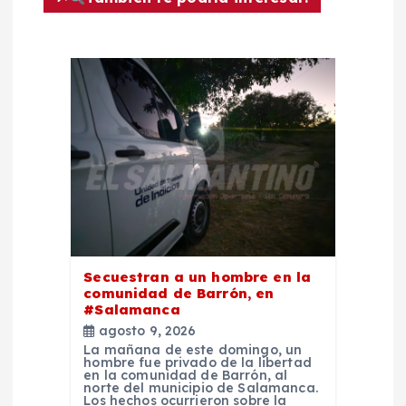
n
d
e
e
n
t
Secuestran a un hombre en la
r
comunidad de Barrón, en
#Salamanca
a
agosto 9, 2026
La mañana de este domingo, un
hombre fue privado de la libertad
d
en la comunidad de Barrón, al
norte del municipio de Salamanca.
Los hechos ocurrieron sobre la