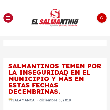
S
a
l
t
a
r
a
l
c
o
El Salmantino - medios/noticias/editorial
n
t
e
Inicio
n
i
d
o
SALMANTINOS TEMEN POR
LA INSEGURIDAD EN EL
MUNICIPIO Y MÁS EN
ESTAS FECHAS
DECEMBRINAS.
SALAMANCA
diciembre 5, 2018