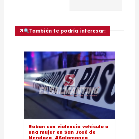
c
i
ó
También te podría interesar:
n
d
e
e
n
t
Roban con violencia vehículo a
una mujer en San José de
r
Mendoza, #Salamanca