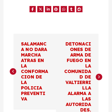
N
SALAMANC
DETONACI
a
A NO DARA
ONES DE
MARCHA
ARMA DE
ATRAS EN
FUEGO EN
v
LA
LA
CONFORMA
COMUNIDA
e
CION DE
D DE
LA
VALTIERRI
g
POLICIA
LLA
PREVENTI
ALARMA A
a
VA
LAS
AUTORIDA
DES.