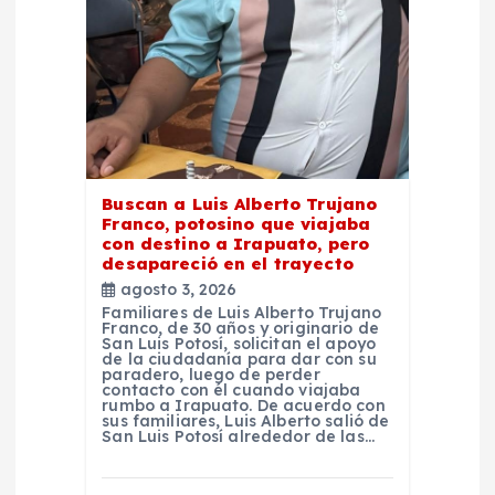
e
n
t
r
Buscan a Luis Alberto Trujano
Franco, potosino que viajaba
a
con destino a Irapuato, pero
desapareció en el trayecto
d
agosto 3, 2026
Familiares de Luis Alberto Trujano
Franco, de 30 años y originario de
a
San Luis Potosí, solicitan el apoyo
de la ciudadanía para dar con su
paradero, luego de perder
contacto con él cuando viajaba
s
rumbo a Irapuato. De acuerdo con
sus familiares, Luis Alberto salió de
San Luis Potosí alrededor de las…