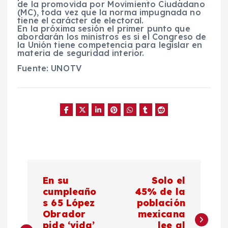
de la promovida por
Movimiento Ciudadano
(
MC
), toda vez que la norma impugnada no
tiene el
carácter
de
electoral
.
En la
próxima sesión
el primer punto que
abordarán
los
ministros
es si el
Congreso de
la Unión
tiene competencia para legislar en
materia
de
seguridad interior
.
Fuente: UNOTV
N
En su
Solo el
a
cumpleaño
45% de la
s 65 López
población
Obrador
mexicana
v
pide ‘vida’
lee al