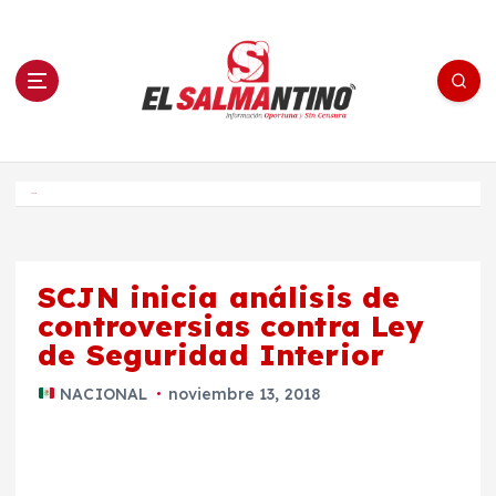
S
a
l
t
a
r
a
l
c
o
El Salmantino - medios/noticias/editorial
n
t
e
Inicio
n
i
d
o
SCJN inicia análisis de
controversias contra Ley
de Seguridad Interior
NACIONAL
noviembre 13, 2018