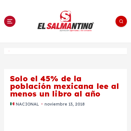
S
a
l
t
a
r
a
l
c
o
El Salmantino - medios/noticias/editorial
n
t
e
Inicio
n
i
d
o
Solo el 45% de la
población mexicana lee al
menos un libro al año
NACIONAL
noviembre 13, 2018