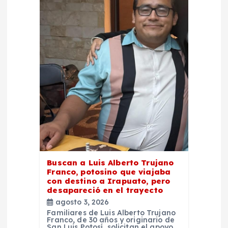
ó
n
d
e
e
n
t
Buscan a Luis Alberto Trujano
Franco, potosino que viajaba
r
con destino a Irapuato, pero
desapareció en el trayecto
a
agosto 3, 2026
Familiares de Luis Alberto Trujano
Franco, de 30 años y originario de
San Luis Potosí, solicitan el apoyo