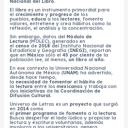
Nacional del Libro
.
El
libro
es un instrumento primordial para
el
crecimiento
y
progreso
de los
pueblos,
educa
a los
lectores
, fomenta
valores, entretiene y crea hábitos como la
reflexión, el análisis y la concentración.
Sin embargo, datos del
Módulo de
Lectura
(MOLEC), generados en
el
censo
de
2018
del Instituto Nacional de
Estadística y Geografía (
INEGI
), reportan
que en
México
sólo el
45 por ciento
de la
población lee, al menos,
un
libro
al
año
.
En ese contexto la Universidad Nacional
Autónoma de México (
UNAM
) ha advertido,
desde hace tiempo,
la
necesidad
de
fomentar
el
hábito
de
la
lectura
entre los
mexicanos
y trabaja con
dos
iniciativas
de
la Coordinación de
Difusión Cultural
.
Universo de Letras es un
proyecto
que surgió
en
2014
como
el
primer
programa
de
fomento
a la
lectura
.
Busca despertar el lado lúdico y propiciar la
lectura y escritura voluntarias, además
involucra a los universitarios, genera