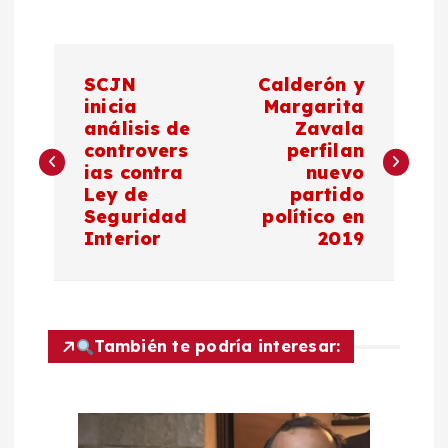
N
SCJN
Calderón y
a
inicia
Margarita
análisis de
Zavala
controvers
perfilan
v
ias contra
nuevo
Ley de
partido
e
Seguridad
político en
Interior
2019
g
a
c
También te podría interesar:
i