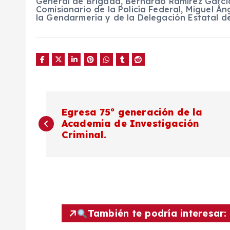
General de Brigada, Bernardo Ramírez García
Comisionario de la Policía Federal, Miguel Á
la Gendarmería y de la Delegación Estatal de
N
Egresa 75º generación de la
Academia de Investigación
a
Criminal.
v
e
g
También te podría interesar: