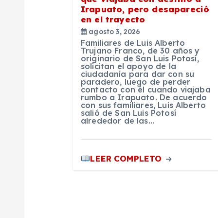
Irapuato, pero desapareció
n
en el trayecto
agosto 3, 2026
t
Familiares de Luis Alberto
Trujano Franco, de 30 años y
originario de San Luis Potosí,
r
solicitan el apoyo de la
ciudadanía para dar con su
paradero, luego de perder
contacto con él cuando viajaba
a
rumbo a Irapuato. De acuerdo
con sus familiares, Luis Alberto
salió de San Luis Potosí
d
alrededor de las…
a
LEER COMPLETO
s