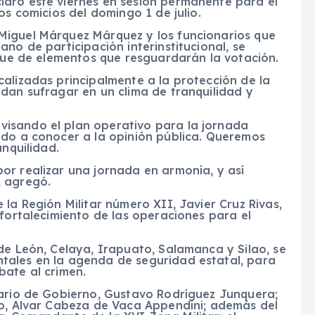
aró este viernes en sesión permanente para el
os comicios del domingo 1 de julio.
Miguel Márquez Márquez y los funcionarios que
no de participación interinstitucional, se
egue de elementos que resguardarán la votación.
alizadas principalmente a la protección de la
dan sufragar en un clima de tranquilidad y
isando el plan operativo para la jornada
ndo a conocer a la opinión pública. Queremos
anquilidad.
or realizar una jornada en armonía, y así
, agregó.
la Región Militar número XII, Javier Cruz Rivas,
 fortalecimiento de las operaciones para el
de León, Celaya, Irapuato, Salamanca y Silao, se
tales en la agenda de seguridad estatal, para
bate al crimen.
tario de Gobierno, Gustavo Rodríguez Junquera;
do, Alvar Cabeza de Vaca Appendini; además del