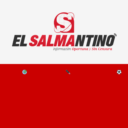
El Salmantino - medios/noticias/editorial
NAL
EL MUNDO
EDITORIALES
D