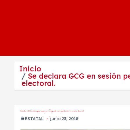
Inicio
Se declara GCG en sesión p
electoral.
Se declara GCG en sesión permanente para el dispositivo de seguridad en la contienda electoral.
ESTATAL
junio 23, 2018