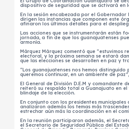
El Grupo de Coordinación Guanajuato se decl
dispositivo de seguridad que se activará en l
En la sesión encabezada por el Gobernador 
dirigen las instancias que componen este órga
afinaron los últimos detalles para el despli
Las acciones que se instrumentarán están foc
jornada, a fin de que los guanajuatenses pue
armonía.
Márquez Márquez comentó que “estuvimos rev
electoral, y la próxima semana se estará da
que las elecciones se desarrollen en paz y tr
“Los guanajuatenses nos hemos distinguido p
queremos continuar, en un ambiente de paz”
El General de División D.E.M y comandante de 
reiteró su respaldo total a Guanajuato en el
blindaje de la elección.
En conjunto con los presidentes municipales 
analizaron además los temas más trascenden
estrechar aún más la coordinación en el com
En la reunión participaron además, el Secre
el Secretario de Seguridad Pública del Esta