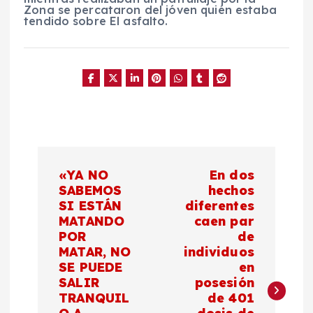
Zona se percataron del jóven quién estaba
tendido sobre El asfalto.
N
«YA NO
En dos
a
SABEMOS
hechos
SI ESTÁN
diferentes
MATANDO
caen par
v
POR
de
MATAR, NO
individuos
e
SE PUEDE
en
SALIR
posesión
g
TRANQUIL
de 401