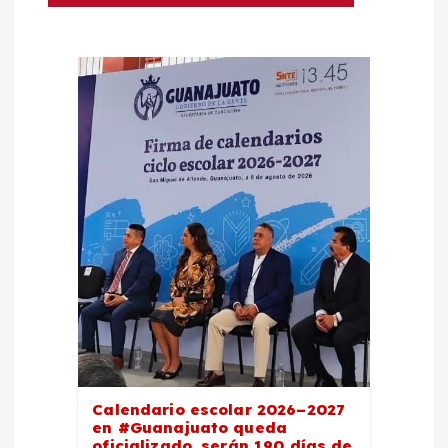
t
r
a
d
a
s
Calendario escolar 2026–2027
en #Guanajuato queda
oficializado, serán 190 días de