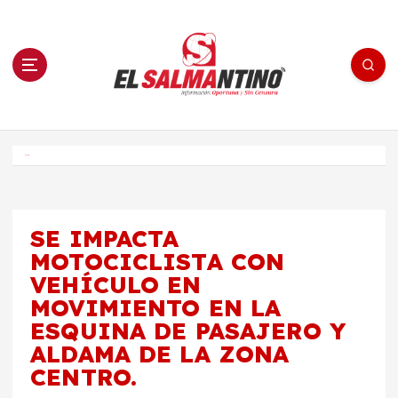
S
a
l
t
a
r
a
l
c
o
El Salmantino - medios/noticias/editorial
n
t
e
Inicio
n
i
d
o
SE IMPACTA
MOTOCICLISTA CON
VEHÍCULO EN
MOVIMIENTO EN LA
ESQUINA DE PASAJERO Y
ALDAMA DE LA ZONA
CENTRO.