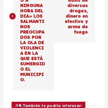
O A
dosis de
a
NINGUNA
diversas
HORA DEL
drogas,
c
DIA» LOS
dinero en
SALMANTI
efectivo y
NOS
arma de
i
PREOCUPA
fuego
DOS POR
ó
LA OLA DE
VIOLENCI
n
A EN LA
QUE ESTÁ
d
SUMERGID
O EL
MUNICIPI
e
O.
e
n
También te podría interesar: