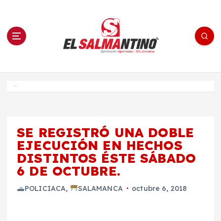
S
a
l
t
a
r
a
l
c
o
El Salmantino - medios/noticias/editorial
n
t
e
Inicio
n
i
d
o
SE REGISTRÓ UNA DOBLE
EJECUCIÓN EN HECHOS
DISTINTOS ÉSTE SÁBADO
6 DE OCTUBRE.
POLICIACA
,
SALAMANCA
octubre 6, 2018