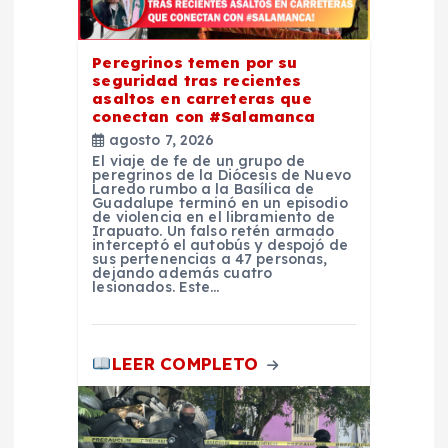
e
Peregrinos temen por su
e
seguridad tras recientes
asaltos en carreteras que
conectan con #Salamanca
n
agosto 7, 2026
El viaje de fe de un grupo de
peregrinos de la Diócesis de Nuevo
t
Laredo rumbo a la Basílica de
Guadalupe terminó en un episodio
de violencia en el libramiento de
r
Irapuato. Un falso retén armado
interceptó el autobús y despojó de
sus pertenencias a 47 personas,
dejando además cuatro
a
lesionados. Este…
d
LEER COMPLETO
a
s