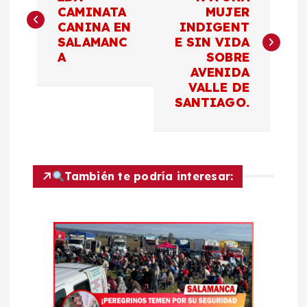
a
CAMINATA
MUJER
CANINA EN
INDIGENT
v
SALAMANC
E SIN VIDA
A
SOBRE
e
AVENIDA
VALLE DE
g
SANTIAGO.
a
c
También te podría interesar:
i
ó
n
d