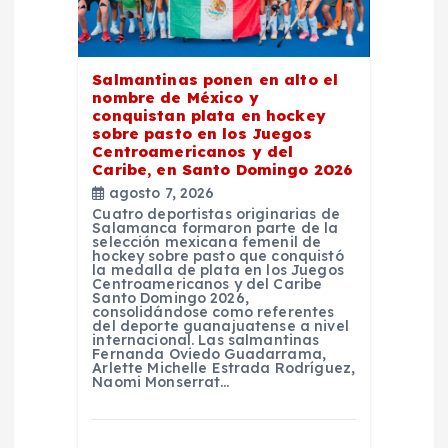
e
n
Salmantinas ponen en alto el
t
nombre de México y
conquistan plata en hockey
sobre pasto en los Juegos
r
Centroamericanos y del
Caribe, en Santo Domingo 2026
a
agosto 7, 2026
Cuatro deportistas originarias de
Salamanca formaron parte de la
d
selección mexicana femenil de
hockey sobre pasto que conquistó
la medalla de plata en los Juegos
Centroamericanos y del Caribe
a
Santo Domingo 2026,
consolidándose como referentes
del deporte guanajuatense a nivel
s
internacional. Las salmantinas
Fernanda Oviedo Guadarrama,
Arlette Michelle Estrada Rodríguez,
Naomi Monserrat…