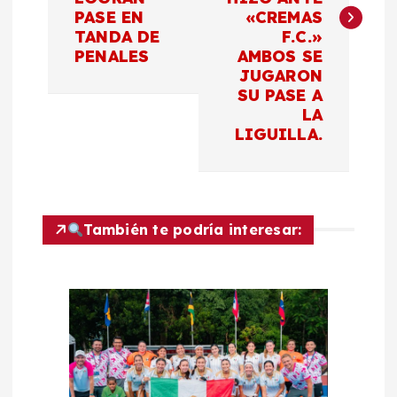
e
PASE EN
«CREMAS
TANDA DE
F.C.»
g
PENALES
AMBOS SE
JUGARON
a
SU PASE A
LA
c
LIGUILLA.
i
ó
También te podría interesar:
n
d
e