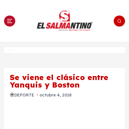
S
a
l
t
a
r
a
l
c
o
El Salmantino - medios/noticias/editorial
n
t
e
Inicio
n
i
d
o
Se viene el clásico entre
Yanquis y Boston
DEPORTE
octubre 4, 2018