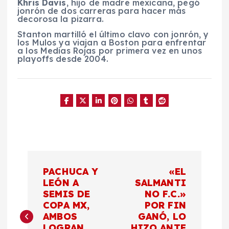
Khris Davis
, hijo de madre mexicana, pegó
jonrón de dos carreras para hacer más
decorosa la pizarra.
Stanton martilló el último clavo con jonrón, y
los Mulos ya viajan a Boston para enfrentar
a los Medias Rojas por primera vez en unos
playoffs desde 2004.
N
PACHUCA Y
«EL
a
LEÓN A
SALMANTI
SEMIS DE
NO F.C.»
COPA MX,
POR FIN
v
AMBOS
GANÓ, LO
LOGRAN
HIZO ANTE