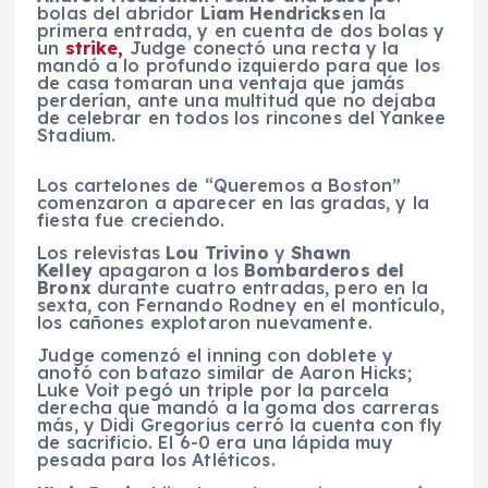
bolas del abridor
Liam Hendricks
en la
primera entrada, y en cuenta de dos bolas y
un
strike,
Judge conectó una recta y la
mandó a lo profundo izquierdo para que los
de casa tomaran una ventaja que jamás
perderían, ante una multitud que no dejaba
de celebrar en todos los rincones del Yankee
Stadium.
Los cartelones de “Queremos a Boston”
comenzaron a aparecer en las gradas, y la
fiesta fue creciendo.
Los relevistas
Lou Trivino
y
Shawn
Kelley
apagaron a los
Bombarderos del
Bronx
durante cuatro entradas, pero en la
sexta, con Fernando Rodney en el montículo,
los cañones explotaron nuevamente.
Judge comenzó el inning con doblete y
anotó con batazo similar de Aaron Hicks;
Luke Voit pegó un triple por la parcela
derecha que mandó a la goma dos carreras
más, y Didi Gregorius cerró la cuenta con fly
de sacrificio. El 6-0 era una lápida muy
pesada para los Atléticos.