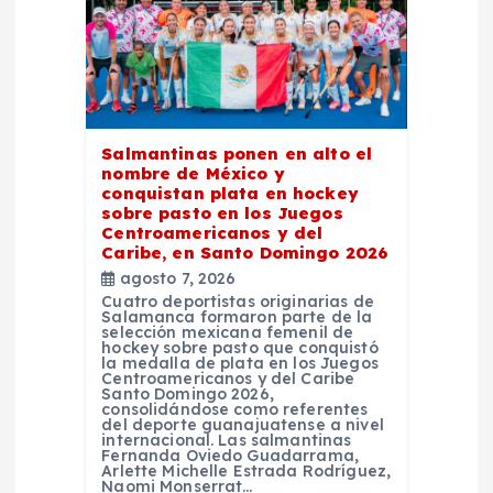
e
n
t
Salmantinas ponen en alto el
r
nombre de México y
conquistan plata en hockey
sobre pasto en los Juegos
a
Centroamericanos y del
Caribe, en Santo Domingo 2026
agosto 7, 2026
d
Cuatro deportistas originarias de
Salamanca formaron parte de la
selección mexicana femenil de
a
hockey sobre pasto que conquistó
la medalla de plata en los Juegos
Centroamericanos y del Caribe
s
Santo Domingo 2026,
consolidándose como referentes
del deporte guanajuatense a nivel
internacional. Las salmantinas
Fernanda Oviedo Guadarrama,
Arlette Michelle Estrada Rodríguez,
Naomi Monserrat…