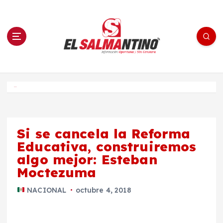
S
a
l
t
a
r
a
l
c
o
El Salmantino - medios/noticias/editorial
n
t
e
Inicio
n
i
d
o
Si se cancela la Reforma
Educativa, construiremos
algo mejor: Esteban
Moctezuma
NACIONAL
octubre 4, 2018