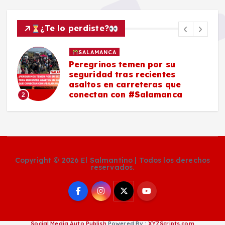
¿Te lo perdiste?
SALAMANCA
Peregrinos temen por su
seguridad tras recientes
asaltos en carreteras que
conectan con #Salamanca
2
Copyright © 2026 El Salmantino | Todos los derechos
reservados.
Social Media Auto Publish
Powered By :
XYZScripts.com