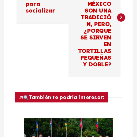
para
MÉXICO
e
socializar
SON UNA
TRADICIÓ
g
N, PERO,
¿PORQUE
a
SE SIRVEN
EN
c
TORTILLAS
PEQUEÑAS
Y DOBLE?
i
ó
n
También te podría interesar:
d
e