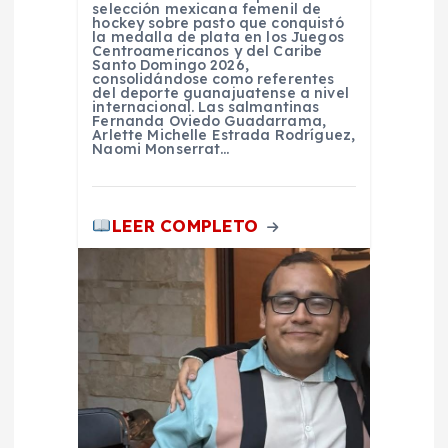
r
selección mexicana femenil de
hockey sobre pasto que conquistó
la medalla de plata en los Juegos
a
Centroamericanos y del Caribe
Santo Domingo 2026,
consolidándose como referentes
del deporte guanajuatense a nivel
d
internacional. Las salmantinas
Fernanda Oviedo Guadarrama,
Arlette Michelle Estrada Rodríguez,
a
Naomi Monserrat…
s
LEER COMPLETO