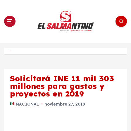
S
a
l
t
a
r
a
l
c
o
El Salmantino - medios/noticias/editorial
n
t
e
Inicio
n
i
d
o
Solicitará INE 11 mil 303
millones para gastos y
proyectos en 2019
NACIONAL
noviembre 27, 2018