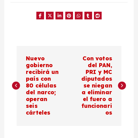
N
Nuevo
Con votos
a
gobierno
del PAN,
recibirá un
PRI y MC
país con
diputados
v
80 células
se niegan
del narco;
a eliminar
e
operan
el fuero a
seis
funcionari
g
cárteles
os
a