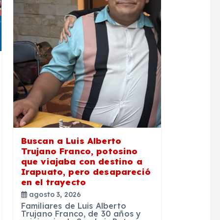
Buscan a Luis Alberto
Trujano Franco, potosino
que viajaba con destino a
Irapuato, pero desapareció
en el trayecto
agosto 3, 2026
Familiares de Luis Alberto
Trujano Franco, de 30 años y