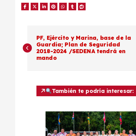
N
PF, Ejército y Marina, base de la
Guardia; Plan de Seguridad
a
2018-2024 /SEDENA tendrá en
mando
v
e
También te podría interesar:
g
a
c