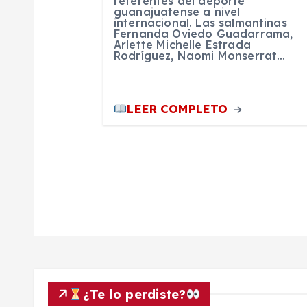
referentes del deporte
guanajuatense a nivel
internacional. Las salmantinas
r
Fernanda Oviedo Guadarrama,
Arlette Michelle Estrada
Rodríguez, Naomi Monserrat…
a
d
LEER COMPLETO
a
s
¿Te lo perdiste?