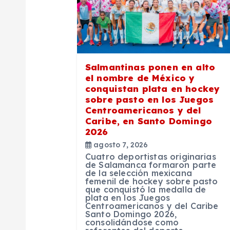
i
ó
Salmantinas ponen en alto
n
el nombre de México y
conquistan plata en hockey
sobre pasto en los Juegos
d
Centroamericanos y del
Caribe, en Santo Domingo
2026
e
agosto 7, 2026
Cuatro deportistas originarias
e
de Salamanca formaron parte
de la selección mexicana
femenil de hockey sobre pasto
que conquistó la medalla de
n
plata en los Juegos
Centroamericanos y del Caribe
Santo Domingo 2026,
t
consolidándose como