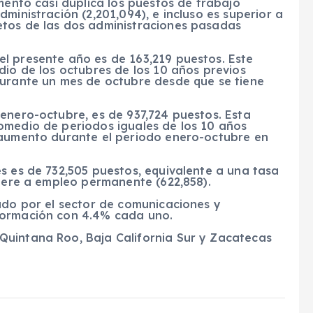
mento casi duplica los puestos de trabajo
ministración (2,201,094), e incluso es superior a
etos de las dos administraciones pasadas
l presente año es de 163,219 puestos. Este
dio de los octubres de los 10 años previos
durante un mes de octubre desde que se tiene
enero-octubre, es de 937,724 puestos. Esta
omedio de periodos iguales de los 10 años
 aumento durante el periodo enero-octubre en
s es de 732,505 puestos, equivalente a una tasa
fiere a empleo permanente (622,858).
ado por el sector de comunicaciones y
formación con 4.4% cada uno.
Quintana Roo, Baja California Sur y Zacatecas