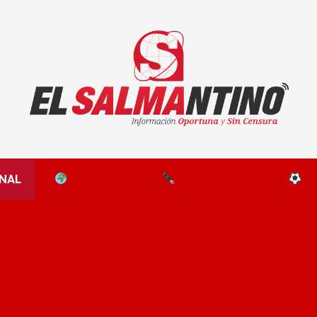
El Salmantino - medios/noticias/editorial
NAL
EL MUNDO
EDITORIALES
D