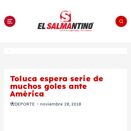
S
a
l
t
a
r
a
l
c
o
El Salmantino - medios/noticias/editorial
n
t
e
Inicio
n
i
d
o
Toluca espera serie de
muchos goles ante
América
DEPORTE
noviembre 28, 2018