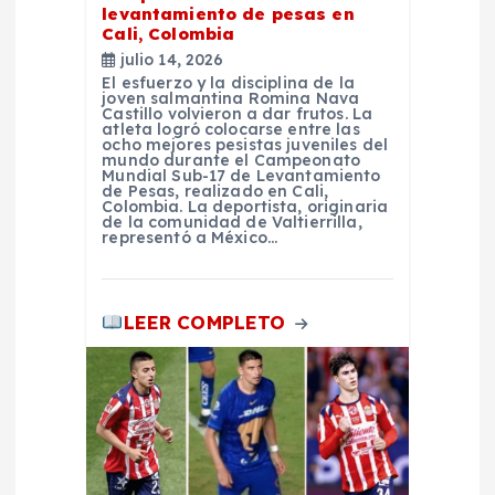
e
levantamiento de pesas en
Cali, Colombia
e
julio 14, 2026
El esfuerzo y la disciplina de la
joven salmantina Romina Nava
n
Castillo volvieron a dar frutos. La
atleta logró colocarse entre las
ocho mejores pesistas juveniles del
t
mundo durante el Campeonato
Mundial Sub-17 de Levantamiento
de Pesas, realizado en Cali,
Colombia. La deportista, originaria
r
de la comunidad de Valtierrilla,
representó a México…
a
d
LEER COMPLETO
a
s