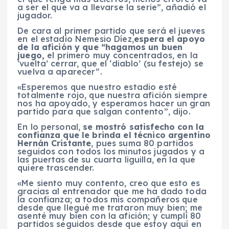
a ser el que va a llevarse la serie”, añadió el
jugador.
De cara al primer partido que será el jueves
en el estadio Nemesio Díez,
espera el apoyo
de la afición y que “hagamos un buen
juego,
el primero muy concentrados, en la
‘vuelta’ cerrar, que el ‘diablo’ (su festejo) se
vuelva a aparecer”.
«Esperemos que nuestro estadio esté
totalmente rojo, que nuestra afición siempre
nos ha apoyado, y esperamos hacer un gran
partido para que salgan contento”, dijo.
En lo personal,
se mostró satisfecho con la
confianza que le brinda el técnico argentino
Hernán Cristante
, pues suma 80 partidos
seguidos con todos los minutos jugados y a
las puertas de su cuarta liguilla, en la que
quiere trascender.
«Me siento muy contento, creo que esto es
gracias al entrenador que me ha dado toda
la confianza; a todos mis compañeros que
desde que llegué me trataron muy bien; me
asenté muy bien con la afición; y cumplí 80
partidos seguidos desde que estoy aquí en