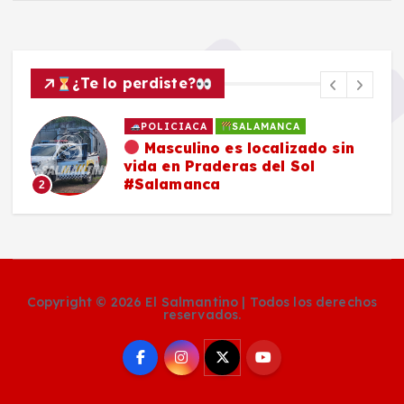
¿Te lo perdiste?
POLICIACA
SALAMANCA
Masculino es localizado sin
vida en Praderas del Sol
#Salamanca
2
Copyright © 2026 El Salmantino | Todos los derechos
reservados.