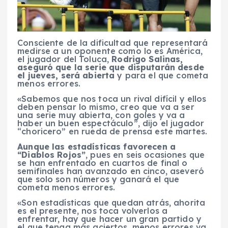
Consciente de la dificultad que representará
medirse a un oponente como lo es América,
el jugador del Toluca,
Rodrigo Salinas,
aseguró que la serie que disputarán desde
el jueves, será abierta
y para el que cometa
menos errores.
«Sabemos que nos toca un rival difícil y ellos
deben pensar lo mismo, creo que va a ser
una serie muy abierta, con goles y va a
haber un buen espectáculo”, dijo el jugador
“choricero” en rueda de prensa este martes.
Aunque las estadísticas favorecen a
“Diablos Rojos”
, pues en seis ocasiones que
se han enfrentado en cuartos de final o
semifinales han avanzado en cinco, aseveró
que solo son números y ganará el que
cometa menos errores.
«Son estadísticas que quedan atrás, ahorita
es el presente, nos toca volverlos a
enfrentar, hay que hacer un gran partido y
el que tenga más aciertos, menos errores va