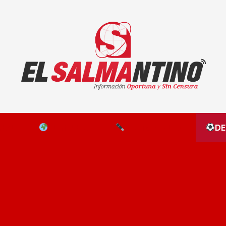
El Salmantino - medios/noticias/editorial
NAL
EL MUNDO
EDITORIALES
D