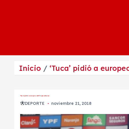
Inicio
‘Tuca’ pidió a europeo
‘Tuca’ pidió a europeos del Tri que se fueran
DEPORTE
noviembre 21, 2018