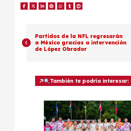
N
Partidos de la NFL regresarán
a México gracias a intervención
a
de López Obrador
v
e
También te podría interesar:
g
a
c