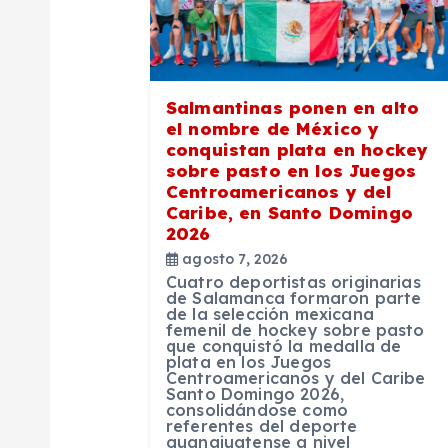
i
ó
Salmantinas ponen en alto
el nombre de México y
n
conquistan plata en hockey
sobre pasto en los Juegos
Centroamericanos y del
d
Caribe, en Santo Domingo
2026
e
agosto 7, 2026
Cuatro deportistas originarias
de Salamanca formaron parte
de la selección mexicana
e
femenil de hockey sobre pasto
que conquistó la medalla de
plata en los Juegos
n
Centroamericanos y del Caribe
Santo Domingo 2026,
consolidándose como
referentes del deporte
t
guanajuatense a nivel