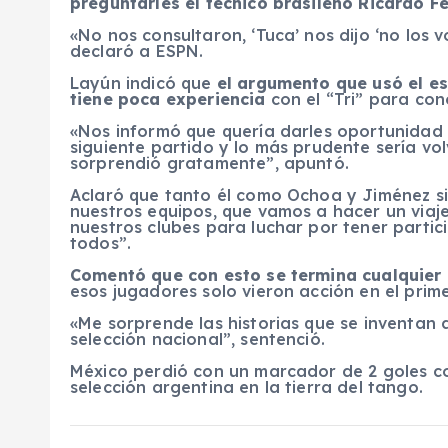
preguntarles el técnico brasileño Ricardo Fe
«No nos consultaron, ‘Tuca’ nos dijo ‘no los v
declaró a ESPN.
Layún indicó que
el argumento que usó el es
tiene poca experiencia
con el “Tri” para con
«Nos informó que quería darles oportunidad a
siguiente partido y lo más prudente sería vo
sorprendió gratamente”, apuntó.
Aclaró que tanto él como Ochoa y Jiménez s
nuestros equipos, que vamos a hacer un viaje
nuestros clubes para luchar por tener partic
todos”.
Comentó que con esto se termina cualquier
esos jugadores solo vieron acción en el prime
«Me sorprende las historias que se inventan 
selección nacional”, sentenció.
México perdió con un marcador de 2 goles co
selección argentina en la tierra del tango.