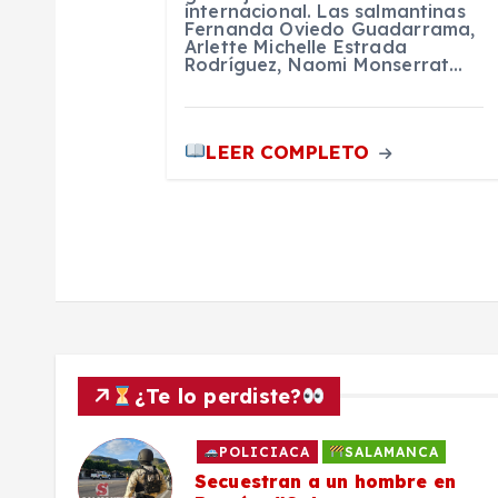
internacional. Las salmantinas
Fernanda Oviedo Guadarrama,
r
Arlette Michelle Estrada
Rodríguez, Naomi Monserrat…
a
LEER COMPLETO
d
a
s
¿Te lo perdiste?
CIACA
SALAMANCA
POLICIAC
tran a un hombre en
Roban con v