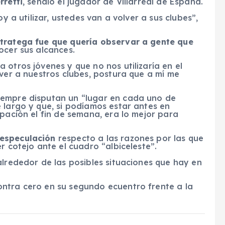
rretti
, señaló el jugador de Villarreal de España.
oy a utilizar, ustedes van a volver a sus clubes”,
tratega fue que quería observar a gente que
ocer sus alcances.
 otros jóvenes y que no nos utilizaría en el
lver a nuestros clubes, postura que a mí me
iempre disputan un “lugar en cada uno de
 largo y que, si podíamos estar antes en
ipación el fin de semana, era lo mejor para
 especulación
respecto a las razones por las que
r cotejo ante el cuadro “albiceleste”.
alrededor de las posibles situaciones que hay en
ntra cero en su segundo ecuentro frente a la