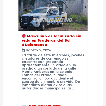
e
n
t
Masculino es localizado sin
vida en Praderas del Sol
r
#Salamanca
agosto 5, 2026
a
La tarde de este miércoles, jóvenes
creadores de contenido se
encontraban grabando
d
aparentemente un vídeo en un
predio a un costado de la calle
Monte Amberes en la colonia
Lomas del Prado, cuando
a
encontraron por accidente el
cuerpo de un hombre sin vida. De
inmediato dieron aviso a las
s
autoridades municipales las…