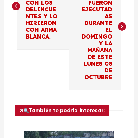
v
CON LOS
FUERON
DELINCUE
EJECUTAD
e
NTES Y LO
AS
HIRIERON
DURANTE
g
CON ARMA
EL
BLANCA.
DOMINGO
a
Y LA
MAÑANA
c
DE ESTE
LUNES 08
DE
i
OCTUBRE
ó
n
También te podría interesar:
d
e