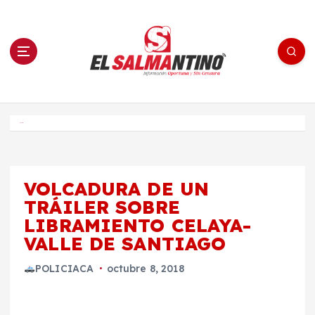
S
a
l
t
a
r
a
l
c
o
El Salmantino - medios/noticias/editorial
n
t
e
Inicio
n
i
d
o
VOLCADURA DE UN
TRÁILER SOBRE
LIBRAMIENTO CELAYA-
VALLE DE SANTIAGO
POLICIACA
octubre 8, 2018