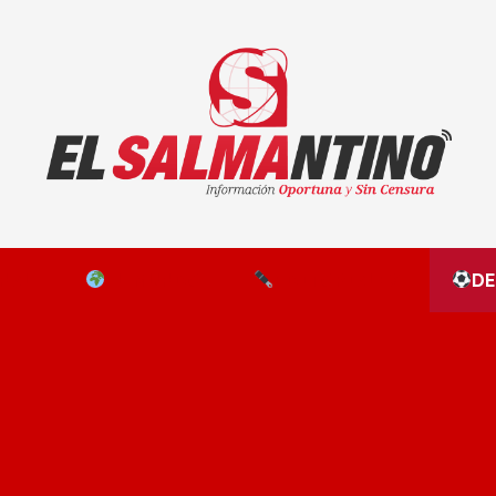
El Salmantino - medios/noticias/editorial
NAL
EL MUNDO
EDITORIALES
D