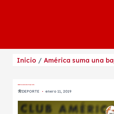
Inicio
América suma una ba
América suma una baja más
DEPORTE
enero 11, 2019