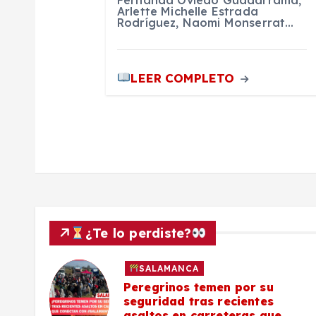
r
Fernanda Oviedo Guadarrama,
Arlette Michelle Estrada
Rodríguez, Naomi Monserrat…
a
d
LEER COMPLETO
a
s
¿Te lo perdiste?
SALAMANCA
lo a
Peregrinos temen por su
seguridad tras recientes
asaltos en carreteras que