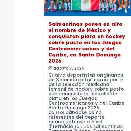
i
ó
Salmantinas ponen en alto
n
el nombre de México y
conquistan plata en hockey
sobre pasto en los Juegos
d
Centroamericanos y del
Caribe, en Santo Domingo
2026
e
agosto 7, 2026
Cuatro deportistas originarias
e
de Salamanca formaron parte
de la selección mexicana
femenil de hockey sobre pasto
que conquistó la medalla de
n
plata en los Juegos
Centroamericanos y del Caribe
Santo Domingo 2026,
t
consolidándose como
referentes del deporte
guanajuatense a nivel
internacional. Las salmantinas