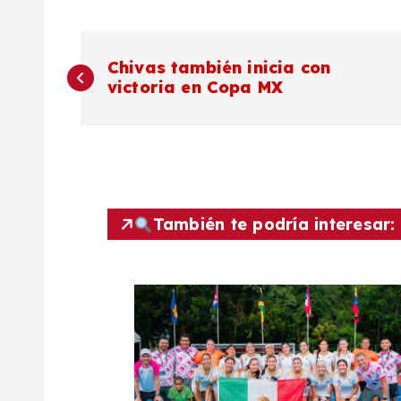
N
Chivas también inicia con
victoria en Copa MX
a
v
e
También te podría interesar:
g
a
c