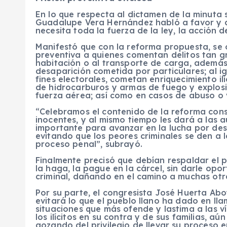
En lo que respecta al dictamen de la minuta s
Guadalupe Vera Hernández habló a favor y d
necesita toda la fuerza de la ley, la acción d
Manifestó que con la reforma propuesta, se o
preventiva a quienes comentan delitos tan g
habitación o al transporte de carga, además
desaparición cometida por particulares; al i
fines electorales, cometan enriquecimiento il
de hidrocarburos y armas de fuego y explosiv
fuerza aérea; así como en casos de abuso o 
“Celebramos el contenido de la reforma cons
inocentes, y al mismo tiempo les dará a las 
importante para avanzar en la lucha por des
evitando que los peores criminales se den a 
proceso penal”, subrayó.
Finalmente precisó que debían respaldar el p
la haga, la pague en la cárcel, sin darle op
criminal, dañando en el camino a muchas otr
Por su parte, el congresista José Huerta Abo
evitará lo que el pueblo llano ha dado en lla
situaciones que más ofende y lastima a las v
los ilícitos en su contra y de sus familias, 
gozando del privilegio de llevar su proceso e