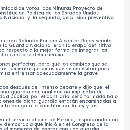
nimidad de votos, dos Minutas Proyecto de
nstitución Política de los Estados Unidos
 Nacional y, la segunda, de prisión preventiva
 diputado Rolando Fortino Alcántar Rojas señaló
e la Guardia Nacional eran la etapa definitiva
co respecto a la mejor forma de integrar las
ha contra la delincuencia.
iones perfectas, pero que los cambios que se
 herramientas jurídicas que se necesitan para
rmita enfrentar adecuadamente la grave
dos después del intenso debate y dijo que, el
 una guardia nacional que no implicaba de
idad pública, por el contrario, será formada bajo
raciones de dicha guardia estarán encaminadas a
cto apego a la constitución, la ley y los
en el servicio al bien de México, respaldando con
y democracia que inició en el Congreso de la
 es el momento de contar con una guardia