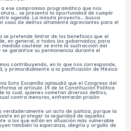
o a ese compromiso programático que nos
islatura… se presenta la oportunidad de cumplir
estra agenda. La minuta proyecto… busca
 el caso de delitos altamente agraviantes para el
se pretende limitar de los beneficios que el
de, en general, a todos los gobernados; para
medida cautelar se evite la sustracción del
y se garantice su permanencia durante el
mos contribuyendo, en lo que nos corresponde,
ad, y primordialmente a la pacificación de México
tina Soto Escamilla aplaudió que el Congreso del
rma al artículo 19 de la Constitución Política
 la cual, quienes cometan diversos delitos,
xual contra menores, enfrentarán prisión
s verdaderamente un acto de justicia, porque la
siste en proteger la seguridad de aquellos
te a los que están en situación más vulnerable
tuyen también la esperanza, alegría y orgullo de