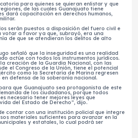
atoria para quienes se quieran enlistar y que
egiones, de las cuales Guanajuato tiene
les dará capacitación en derechos humanos,
litar.
s serán puestos a disposición del fuero civil e
a votar a favor ya que, subrayó, era una
ía de que se atendieran los delitos de alto
ugo señaló que la inseguridad es una realidad
do actúe con todos los instrumentos jurídicos.
 la creación de la Guardia Nacional, con las
de el Congreso de la Unión, tiene el potencial
jército como la Secretaría de Marina regresen
 en defensa de la soberanía nacional.
n para que Guanajuato sea protagonista de este
demanda de los ciudadanos, porque todos
es necesario tener mejores leyes que
 vida del Estado de Derecho”, dijo.
e contar con una institución policial que integre
rsos materiales suficientes para avanzar en la
nicipales y estatales, lo cual podrá ser