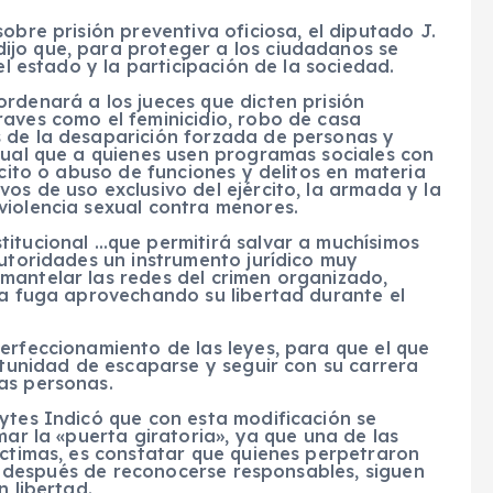
obre prisión preventiva oficiosa, el diputado J.
ijo que, para proteger a los ciudadanos se
el estado y la participación de la sociedad.
rdenará a los jueces que dicten prisión
raves como el feminicidio, robo de casa
 de la desaparición forzada de personas y
gual que a quienes usen programas sociales con
ícito o abuso de funciones y delitos en materia
os de uso exclusivo del ejército, la armada y la
violencia sexual contra menores.
titucional …que permitirá salvar a muchísimos
autoridades un instrumento jurídico muy
mantelar las redes del crimen organizado,
la fuga aprovechando su libertad durante el
erfeccionamiento de las leyes, para que el que
ortunidad de escaparse y seguir con su carrera
as personas.
ytes Indicó que con esta modificación se
mar la «puerta giratoria», ya que una de las
íctimas, es constatar que quienes perpetraron
aún después de reconocerse responsables, siguen
n libertad.