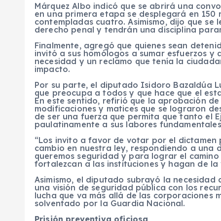
Márquez Albo indicó que se abrirá una convoc
en una primera etapa se desplegará en 150 r
contempladas cuatro. Asimismo, dijo que se 
derecho penal y tendrán una disciplina parami
Finalmente, agregó que quienes sean detenido
invitó a sus homólogos a sumar esfuerzos y 
necesidad y un reclamo que tenía la ciudadan
impacto.
Por su parte, el diputado Isidoro Bazaldúa L
que preocupa a todos y que hace que el esta
En este sentido, refirió que la aprobación de
modificaciones y matices que se lograron des
de ser una fuerza que permita que tanto el E
paulatinamente a sus labores fundamentales
“Los invito a favor de votar por el dictame
cambio en nuestra ley, respondiendo a una 
queremos seguridad y para lograr el camino 
fortalezcan a las instituciones y hagan de la
Asimismo, el diputado subrayó la necesidad d
una visión de seguridad pública con los recu
lucha que va más allá de las corporaciones mu
solventado por la Guardia Nacional.
Prisión preventiva oficiosa