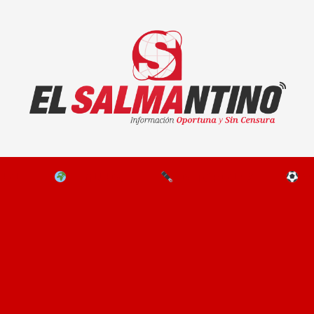
El Salmantino - medios/noticias/editorial
NAL
EL MUNDO
EDITORIALES
D