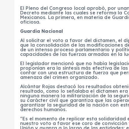
El Pleno del Congreso local aprobó, por una
Decreto mediante las cuales se reforma la Co
Mexicanos. La primera, en materia de Guardia
oficiosa.
Guardia Nacional
Al solicitar el voto a favor del dictamen, el
que la consolidación de las modificaciones d
de un intenso proceso parlamentario y políti
capacidades de las fuerzas armadas en la luc
El legislador mencionó que no había legislac
proponían era la síntesis más efectiva de las
contar con una estructura de fuerza que pe
amenaza del crimen organizado.
Alcántar Rojas destacó los resultados obteni
resultado, como lo señalaba el dictamen era
ninguna manera la militarización de la segur
su carácter civil que garantiza que las ope
garantizar la seguridad de la nación con estri
derechos humanos.
“Es el momento de replicar esta solidaridad 
nuestro voto a favor ese coro de convicción 
Unión y avanza a lo largo de las entidades;