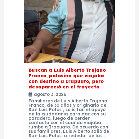
n
t
r
a
d
Buscan a Luis Alberto Trujano
a
Franco, potosino que viajaba
con destino a Irapuato, pero
desapareció en el trayecto
s
agosto 3, 2026
Familiares de Luis Alberto Trujano
Franco, de 30 años y originario de
San Luis Potosí, solicitan el apoyo
de la ciudadanía para dar con su
paradero, luego de perder
contacto con él cuando viajaba
rumbo a Irapuato. De acuerdo con
sus familiares, Luis Alberto salió de
San Luis Potosí alrededor de las…