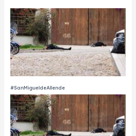
#SanMigueldeAllende