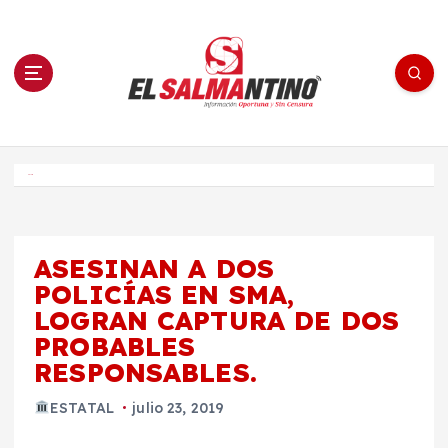
S
a
l
t
a
r
a
l
c
o
El Salmantino - medios/noticias/editorial
n
t
e
Inicio
n
i
d
o
ASESINAN A DOS
POLICÍAS EN SMA,
LOGRAN CAPTURA DE DOS
PROBABLES
RESPONSABLES.
ESTATAL
julio 23, 2019