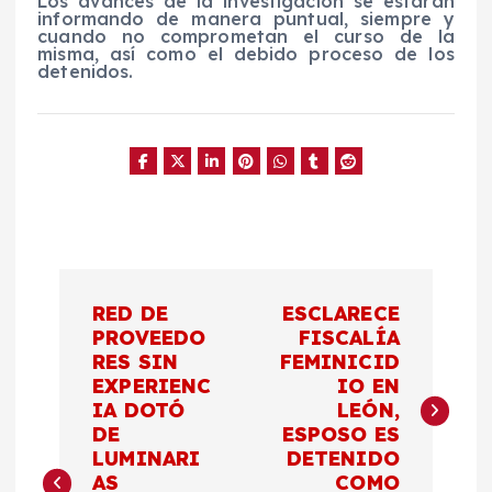
Los avances de la investigación se estarán
informando de manera puntual, siempre y
cuando no comprometan el curso de la
misma, así como el debido proceso de los
detenidos.
N
RED DE
ESCLARECE
a
PROVEEDO
FISCALÍA
RES SIN
FEMINICID
EXPERIENC
IO EN
v
IA DOTÓ
LEÓN,
DE
ESPOSO ES
e
LUMINARI
DETENIDO
AS
COMO