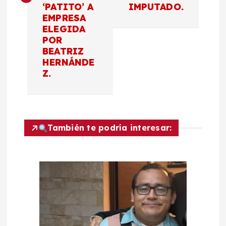
g
‘PATITO’ A
IMPUTADO.
EMPRESA
a
ELEGIDA
POR
c
BEATRIZ
HERNÁNDE
Z.
i
ó
n
También te podría interesar:
d
e
e