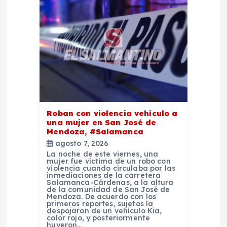
e
e
n
t
Roban con violencia vehículo a
r
una mujer en San José de
Mendoza, #Salamanca
a
agosto 7, 2026
La noche de este viernes, una
mujer fue víctima de un robo con
d
violencia cuando circulaba por las
inmediaciones de la carretera
Salamanca-Cárdenas, a la altura
a
de la comunidad de San José de
Mendoza. De acuerdo con los
primeros reportes, sujetos la
despojaron de un vehículo Kia,
s
color rojo, y posteriormente
huyeron…