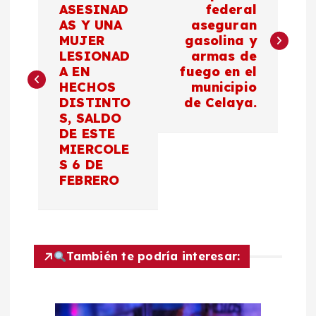
a
ASESINAD
federal
AS Y UNA
aseguran
v
MUJER
gasolina y
LESIONAD
armas de
e
A EN
fuego en el
HECHOS
municipio
g
DISTINTO
de Celaya.
S, SALDO
a
DE ESTE
MIERCOLE
c
S 6 DE
FEBRERO
i
ó
También te podría interesar:
n
d