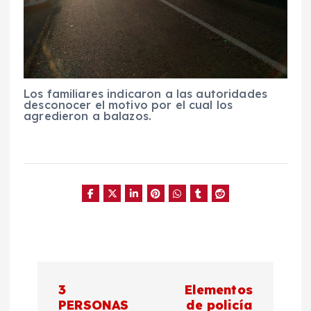
Los familiares indicaron a las autoridades
desconocer el motivo por el cual los
agredieron a balazos.
N
3
Elementos
PERSONAS
de policía