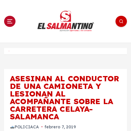
S
a
l
t
a
r
a
l
c
o
El Salmantino - medios/noticias/editorial
n
t
e
Inicio
n
i
d
o
ASESINAN AL CONDUCTOR
DE UNA CAMIONETA Y
LESIONAN AL
ACOMPAÑANTE SOBRE LA
CARRETERA CELAYA-
SALAMANCA
POLICIACA
febrero 7, 2019