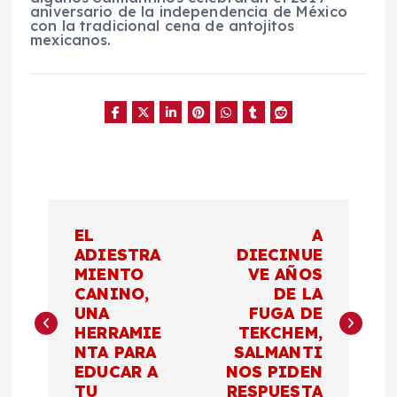
aniversario de la independencia de México
con la tradicional cena de antojitos
mexicanos.
N
EL
A
a
ADIESTRA
DIECINUE
MIENTO
VE AÑOS
CANINO,
DE LA
v
UNA
FUGA DE
HERRAMIE
TEKCHEM,
e
NTA PARA
SALMANTI
EDUCAR A
NOS PIDEN
g
TU
RESPUESTA