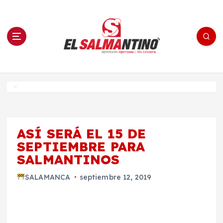
S
a
l
t
a
r
a
l
c
o
El Salmantino - medios/noticias/editorial
n
t
e
Inicio
n
i
d
o
ASÍ SERÁ EL 15 DE
SEPTIEMBRE PARA
SALMANTINOS
SALAMANCA
septiembre 12, 2019