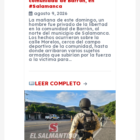
comunidad de Barrón, en
#Salamanca
t
agosto 9, 2026
La mañana de este domingo, un
r
hombre fue privado de la libertad
en la comunidad de Barrón, al
norte del municipio de Salamanca.
Los hechos ocurrieron sobre la
a
calle Morelos, cerca del campo
deportivo de la comunidad, hasta
donde arribaron varios sujetos
d
armados que subirían por la fuerza
a la víctima para…
a
LEER COMPLETO
s