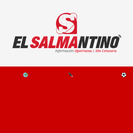
El Salmantino - medios/noticias/editorial
NAL
EL MUNDO
EDITORIALES
D