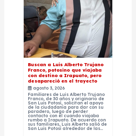
e
n
t
r
a
Buscan a Luis Alberto Trujano
Franco, potosino que viajaba
d
con destino a Irapuato, pero
desapareció en el trayecto
agosto 3, 2026
a
Familiares de Luis Alberto Trujano
Franco, de 30 años y originario de
San Luis Potosí, solicitan el apoyo
s
de la ciudadanía para dar con su
paradero, luego de perder
contacto con él cuando viajaba
rumbo a Irapuato. De acuerdo con
sus familiares, Luis Alberto salió de
San Luis Potosí alrededor de las…