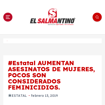
S
a
l
t
a
r
a
l
c
o
El Salmantino - medios/noticias/editorial
n
t
e
Inicio
n
i
d
o
#Estatal AUMENTAN
ASESINATOS DE MUJERES,
POCOS SON
CONSIDERADOS
FEMINICIDIOS.
ESTATAL
febrero 13, 2019