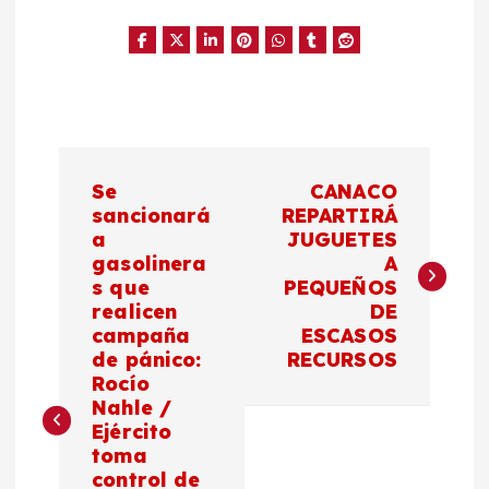
N
Se
CANACO
a
sancionará
REPARTIRÁ
a
JUGUETES
gasolinera
A
v
s que
PEQUEÑOS
realicen
DE
e
campaña
ESCASOS
de pánico:
RECURSOS
g
Rocío
Nahle /
a
Ejército
toma
control de