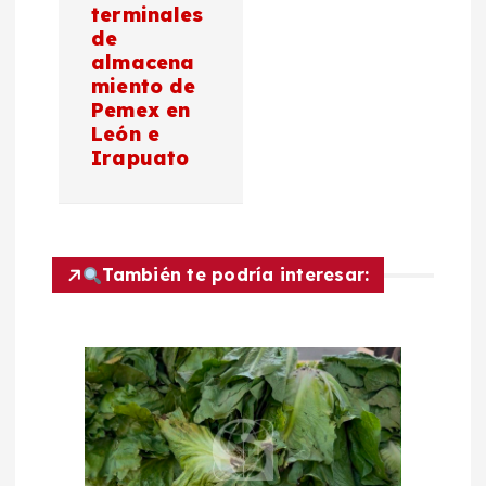
c
terminales
de
i
almacena
miento de
ó
Pemex en
León e
n
Irapuato
d
e
También te podría interesar:
e
n
t
r