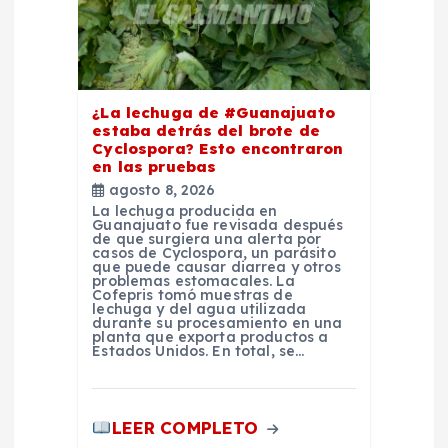
a
d
¿La lechuga de #Guanajuato
a
estaba detrás del brote de
Cyclospora? Esto encontraron
en las pruebas
s
agosto 8, 2026
La lechuga producida en
Guanajuato fue revisada después
de que surgiera una alerta por
casos de Cyclospora, un parásito
que puede causar diarrea y otros
problemas estomacales. La
Cofepris tomó muestras de
lechuga y del agua utilizada
durante su procesamiento en una
planta que exporta productos a
Estados Unidos. En total, se…
LEER COMPLETO