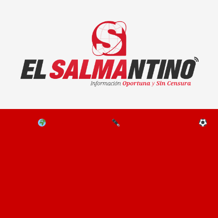
El Salmantino - medios/noticias/editorial
NAL
EL MUNDO
EDITORIALES
D