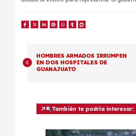
N
HOMBRES ARMADOS IRRUMPEN
EN DOS HOSPITALES DE
a
GUANAJUATO
v
e
También te podría interesar:
g