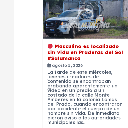
a
c
i
ó
Masculino es localizado
sin vida en Praderas del Sol
#Salamanca
n
agosto 5, 2026
La tarde de este miércoles,
d
jóvenes creadores de
contenido se encontraban
grabando aparentemente un
vídeo en un predio a un
e
costado de la calle Monte
Amberes en la colonia Lomas
del Prado, cuando encontraron
e
por accidente el cuerpo de un
hombre sin vida. De inmediato
dieron aviso a las autoridades
municipales las…