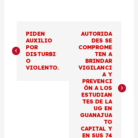
N
PIDEN
AUTORIDA
a
AUXILIO
DES SE
POR
COMPROME
DISTURBI
TEN A
v
O
BRINDAR
VIOLENTO.
VIGILANCI
e
A Y
PREVENCI
g
ÓN A LOS
ESTUDIAN
a
TES DE LA
UG EN
c
GUANAJUA
TO
CAPITAL Y
i
EN SUS 74