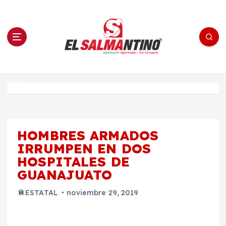
S
a
l
t
a
r
a
l
c
o
El Salmantino - medios/noticias/editorial
n
t
e
Inicio
n
i
d
o
HOMBRES ARMADOS
IRRUMPEN EN DOS
HOSPITALES DE
GUANAJUATO
ESTATAL
noviembre 29, 2019