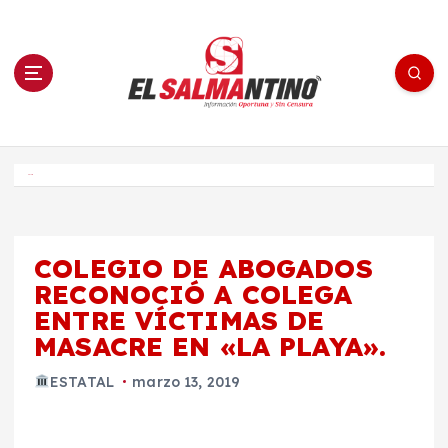
S
a
l
t
a
r
a
l
c
o
El Salmantino - medios/noticias/editorial
n
t
e
Inicio
n
i
d
o
COLEGIO DE ABOGADOS
RECONOCIÓ A COLEGA
ENTRE VÍCTIMAS DE
MASACRE EN «LA PLAYA».
ESTATAL
marzo 13, 2019