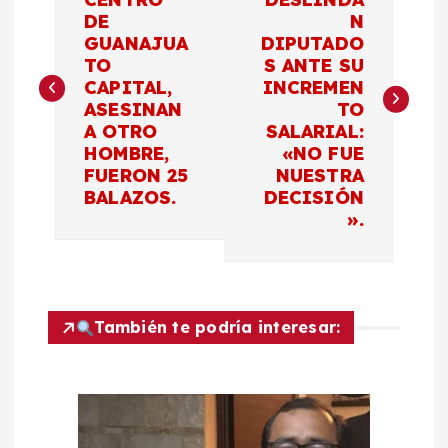
a
DE
N
GUANAJUA
DIPUTADO
v
TO
S ANTE SU
CAPITAL,
INCREMEN
e
ASESINAN
TO
A OTRO
SALARIAL:
g
HOMBRE,
«NO FUE
FUERON 25
NUESTRA
a
BALAZOS.
DECISIÓN
».
c
i
También te podría interesar:
ó
n