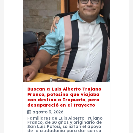
d
e
e
n
t
r
a
Buscan a Luis Alberto Trujano
Franco, potosino que viajaba
d
con destino a Irapuato, pero
desapareció en el trayecto
agosto 3, 2026
a
Familiares de Luis Alberto Trujano
Franco, de 30 años y originario de
San Luis Potosí, solicitan el apoyo
s
de la ciudadanía para dar con su