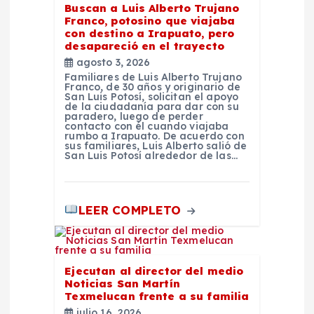
Buscan a Luis Alberto Trujano
t
Franco, potosino que viajaba
con destino a Irapuato, pero
desapareció en el trayecto
r
agosto 3, 2026
Familiares de Luis Alberto Trujano
a
Franco, de 30 años y originario de
San Luis Potosí, solicitan el apoyo
de la ciudadanía para dar con su
paradero, luego de perder
d
contacto con él cuando viajaba
rumbo a Irapuato. De acuerdo con
sus familiares, Luis Alberto salió de
a
San Luis Potosí alrededor de las…
s
LEER COMPLETO
Ejecutan al director del medio
Noticias San Martín
Texmelucan frente a su familia
julio 16, 2026