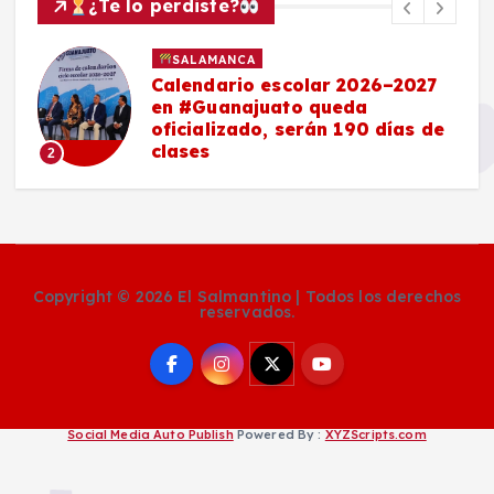
¿Te lo perdiste?
SALAMANCA
Calendario escolar 2026–2027
en #Guanajuato queda
oficializado, serán 190 días de
clases
2
Copyright © 2026 El Salmantino | Todos los derechos
reservados.
Social Media Auto Publish
Powered By :
XYZScripts.com