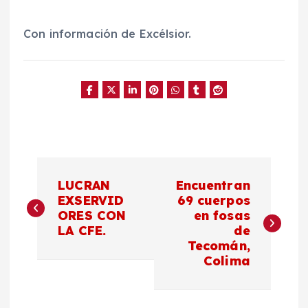
Con información de Excélsior.
N
LUCRAN
Encuentran
a
EXSERVID
69 cuerpos
ORES CON
en fosas
LA CFE.
de
v
Tecomán,
Colima
e