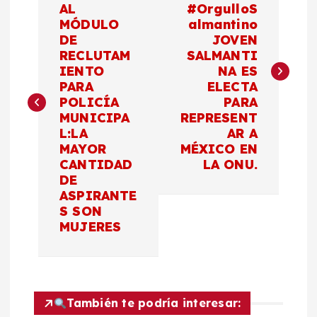
a
AL
#OrgulloS
MÓDULO
almantino
v
DE
JOVEN
RECLUTAM
SALMANTI
e
IENTO
NA ES
PARA
ELECTA
g
POLICÍA
PARA
MUNICIPA
REPRESENT
a
L:LA
AR A
MAYOR
MÉXICO EN
c
CANTIDAD
LA ONU.
DE
ASPIRANTE
i
S SON
MUJERES
ó
n
d
También te podría interesar: