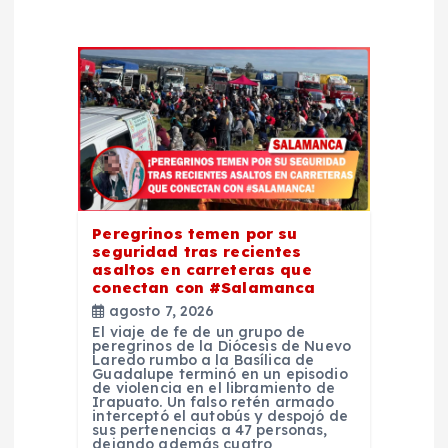
e
e
n
t
r
Peregrinos temen por su
seguridad tras recientes
asaltos en carreteras que
a
conectan con #Salamanca
agosto 7, 2026
d
El viaje de fe de un grupo de
peregrinos de la Diócesis de Nuevo
Laredo rumbo a la Basílica de
a
Guadalupe terminó en un episodio
de violencia en el libramiento de
Irapuato. Un falso retén armado
interceptó el autobús y despojó de
s
sus pertenencias a 47 personas,
dejando además cuatro