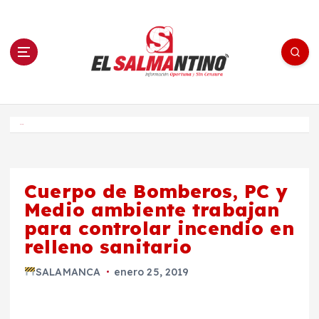
S
a
l
t
a
r
a
l
c
o
El Salmantino - medios/noticias/editorial
n
t
e
Inicio
n
i
d
o
Cuerpo de Bomberos, PC y
Medio ambiente trabajan
para controlar incendio en
relleno sanitario
SALAMANCA
enero 25, 2019